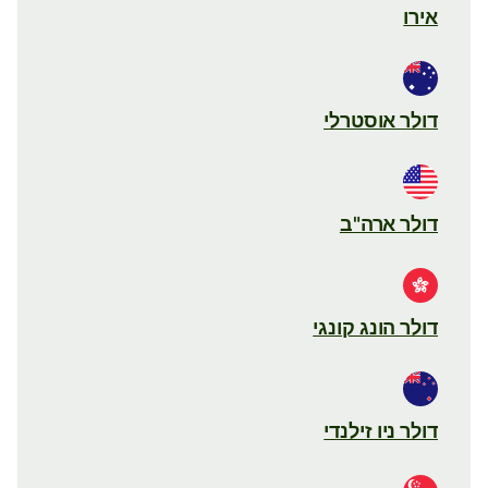
אירו
דולר אוסטרלי
דולר ארה"ב
דולר הונג קונגי
דולר ניו זילנדי