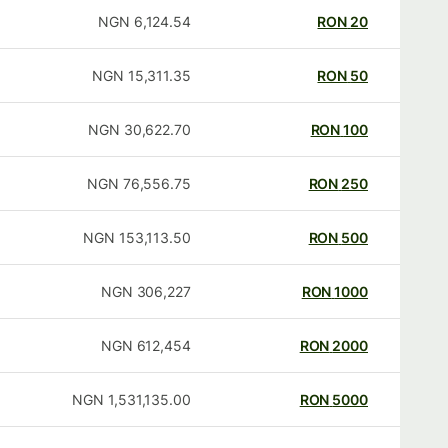
NGN
6,124.54
RON
20
NGN
15,311.35
RON
50
NGN
30,622.70
RON
100
NGN
76,556.75
RON
250
NGN
153,113.50
RON
500
NGN
306,227
RON
1000
NGN
612,454
RON
2000
NGN
1,531,135.00
RON
5000