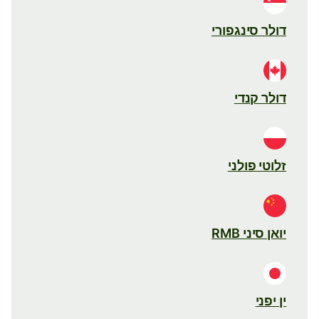
דולר סינגפורי
דולר קנדי
זלוטי פולני
יואן סיני RMB
ין יפני