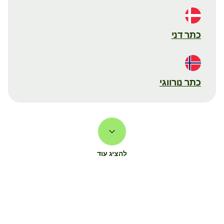
כתר דני
כתר נורווגי
להציג עוד