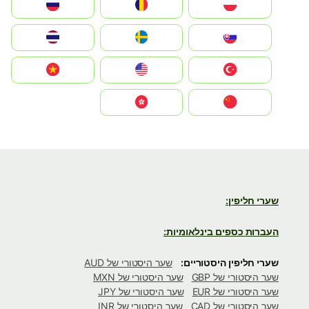
Polska
România
Россия
Slovensko
Ruoŧŧa
ไทย
Türkiye
United States
Vietnam
中国
中國香港特別行政區
שערי חליפין:
העברות כספים בינלאומיות:
שערי חליפין היסטוריים:
שער היסטורי של AUD
שער היסטורי של GBP
שער היסטורי של MXN
שער היסטורי של EUR
שער היסטורי של JPY
שער היסטורי של CAD
שער היסטורי של INR