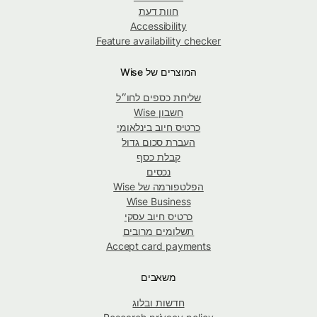
חוות דעת
Accessibility
Feature availability checker
המוצרים של Wise
שליחת כספים לחו״ל
חשבון Wise
כרטיס חיוב בינלאומי
העברת סכום גדול
קבלת כסף
נכסים
הפלטפורמה של Wise
Wise Business
כרטיס חיוב עסקי
תשלומים מרובים
Accept card payments
משאבים
חדשות ובלוג