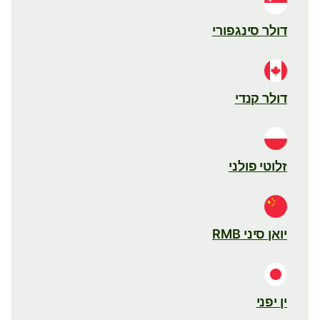
דולר סינגפורי
דולר קנדי
זלוטי פולני
יואן סיני RMB
ין יפני