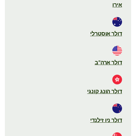
אירו
דולר אוסטרלי
דולר ארה"ב
דולר הונג קונגי
דולר ניו זילנדי