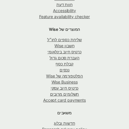
חוות דעת
Accessibility
Feature availability checker
המוצרים של Wise
שליחת כספים לחו״ל
חשבון Wise
כרטיס חיוב בינלאומי
העברת סכום גדול
קבלת כסף
נכסים
הפלטפורמה של Wise
Wise Business
כרטיס חיוב עסקי
תשלומים מרובים
Accept card payments
משאבים
חדשות ובלוג