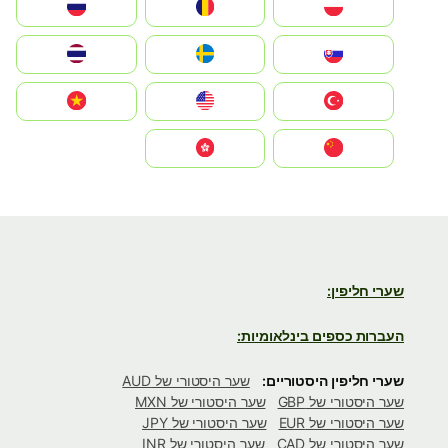
Polska
România
Россия
Slovensko
Ruoŧŧa
ไทย
Türkiye
United States
Vietnam
中国
中國香港特別行政區
שערי חליפין:
העברות כספים בינלאומיות:
שערי חליפין היסטוריים:
שער היסטורי של AUD
שער היסטורי של GBP
שער היסטורי של MXN
שער היסטורי של EUR
שער היסטורי של JPY
שער היסטורי של CAD
שער היסטורי של INR