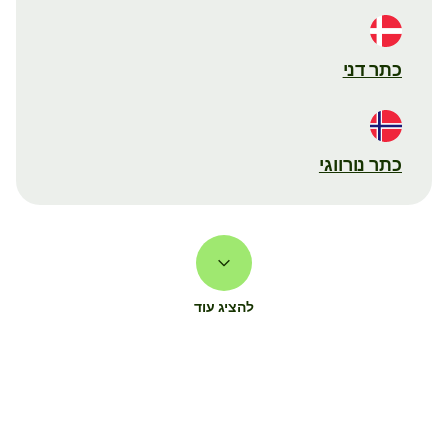
כתר דני
כתר נורווגי
להציג עוד