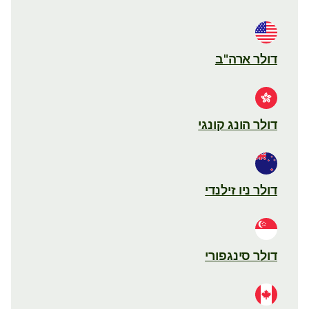
דולר ארה"ב
דולר הונג קונגי
דולר ניו זילנדי
דולר סינגפורי