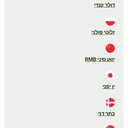
דולר קנדי
זלוטי פולני
יואן סיני RMB
ין יפני
כתר דני