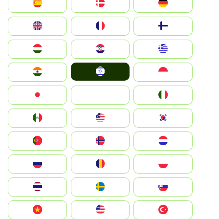
Deutschland
Denmark
España
Suomi
France
United Kingdom
Greece
Hrvatska
Magyarország
Israel
Indonesia
India
Italia
JA
Japan
South Korea
Malay
Mexico
Nederland
Norge
Portugal
Polska
România
Россия
Slovensko
Ruoŧŧa
ไทย
Türkiye
United States
Vietnam