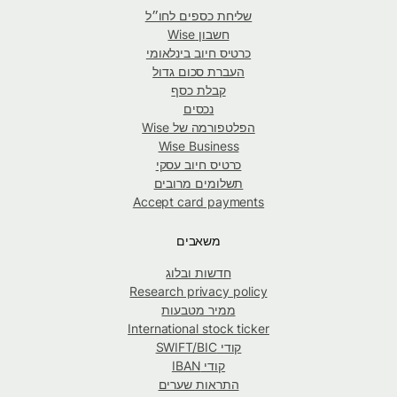
שליחת כספים לחו״ל
חשבון Wise
כרטיס חיוב בינלאומי
העברת סכום גדול
קבלת כסף
נכסים
הפלטפורמה של Wise
Wise Business
כרטיס חיוב עסקי
תשלומים מרובים
Accept card payments
משאבים
חדשות ובלוג
Research privacy policy
ממיר מטבעות
International stock ticker
קודי SWIFT/BIC
קודי IBAN
התראות שערים