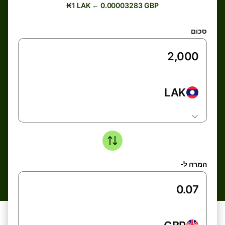
₭1 LAK ← 0.00003283 GBP
סכום
LAK
המרה ל-