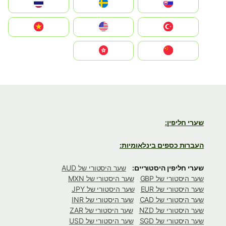
Slovensko
Ruoŧŧa
ไทย
Türkiye
United States
Vietnam
中国
中國香港特別行政區
שערי חליפין:
העברות כספים בינלאומיות:
שערי חליפין היסטוריים:
שער היסטורי של AUD
שער היסטורי של GBP
שער היסטורי של MXN
שער היסטורי של EUR
שער היסטורי של JPY
שער היסטורי של CAD
שער היסטורי של INR
שער היסטורי של NZD
שער היסטורי של ZAR
שער היסטורי של SGD
שער היסטורי של USD