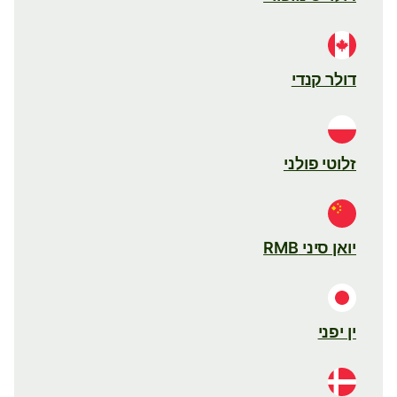
דולר קנדי
זלוטי פולני
יואן סיני RMB
ין יפני