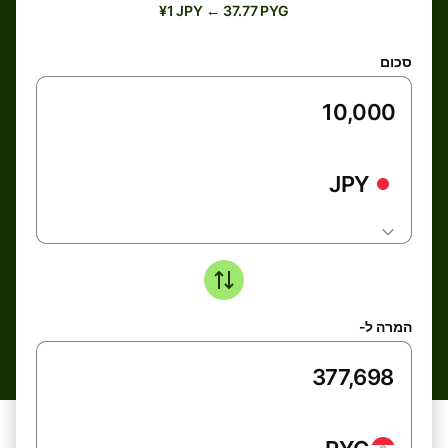
¥1 JPY ← 37.77 PYG
סכום
JPY
המרה ל-