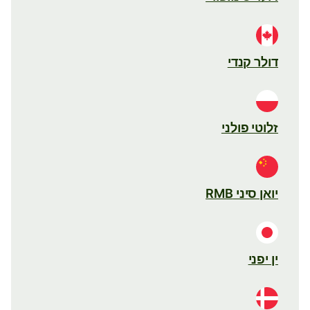
דולר קנדי
זלוטי פולני
יואן סיני RMB
ין יפני