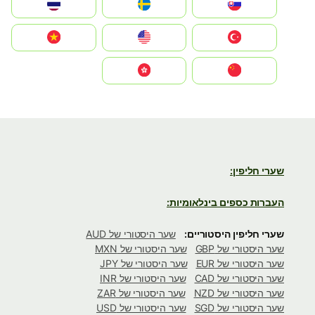
Slovensko
Ruoŧŧa
ไทย
Türkiye
United States
Vietnam
中国
中國香港特別行政區
שערי חליפין:
העברות כספים בינלאומיות:
שערי חליפין היסטוריים:
שער היסטורי של AUD
שער היסטורי של GBP
שער היסטורי של MXN
שער היסטורי של EUR
שער היסטורי של JPY
שער היסטורי של CAD
שער היסטורי של INR
שער היסטורי של NZD
שער היסטורי של ZAR
שער היסטורי של SGD
שער היסטורי של USD