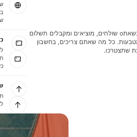
שמ
במ
שנ
חסכו כסף כשאתo שולחים, מוציאים ומקבלים תשלום
כר
ל 40 מטבעות. כל מה שאתם צריכים, בחשבון
ת שתצטרכו.
לע
חל
כש
של
תנ
לא