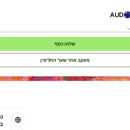
AUD
שלחו כסף
מעקב אחר שער החליפין
נה
בע