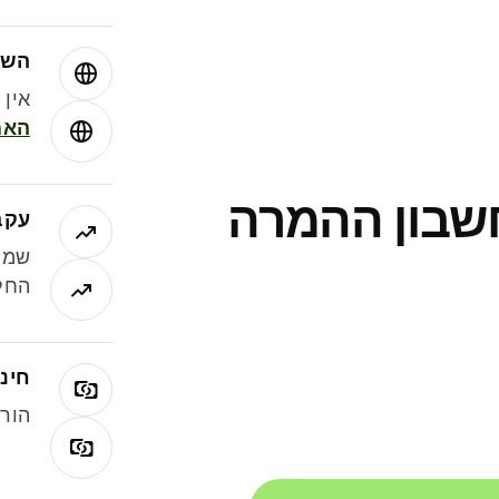
השו
אין עמ
האמ
חשבון ההמרה
עקב
שמר
החלי
חינם
הורי