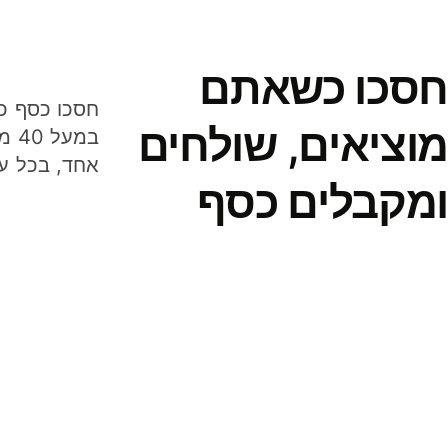
חסכו כשאתם
מוציאים, שולחים
במע
אחד, בכל ע
ומקבלים כסף