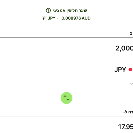
שער חליפין אמצעי
¥1 JPY ← 0.008976 AUD
ם
JPY
ה ל-