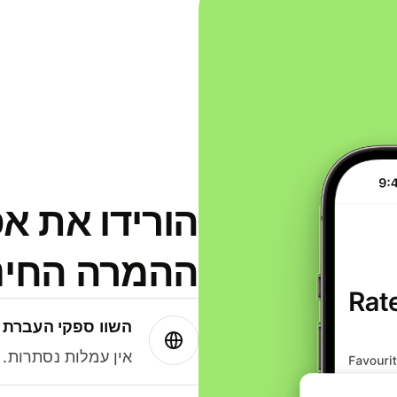
הורידו את א
ההמרה החינמית
השוו ספקי העברת 
אין עמלות נסתרות. עם Wise תמיד תק