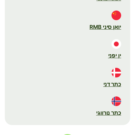
יואן סיני RMB
ין יפני
כתר דני
כתר נורווגי