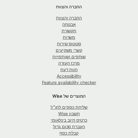
החברה והצוות
החברה והצוות
אבטחה
תקשורת
משרות
סטטוס שירות
קשרי משקיעים
שותפים ושותפויות
מרכז העזרה
חוות דעת
Accessibility
Feature availability checker
המוצרים של Wise
שליחת כספים לחו״ל
חשבון Wise
כרטיס חיוב בינלאומי
העברת סכום גדול
קבלת כסף