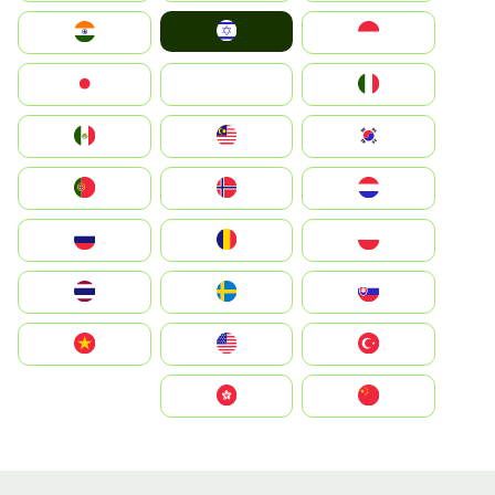
Israel
Indonesia
India
Italia
JA
Japan
South Korea
Malay
Mexico
Nederland
Norge
Portugal
Polska
România
Россия
Slovensko
Ruoŧŧa
ไทย
Türkiye
United States
Vietnam
中国
中國香港特別行政區