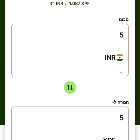
₹1 INR ← 1.087 XPF
סכום
INR
המרה ל-