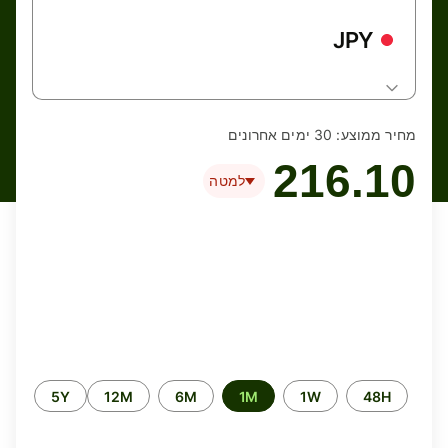
JPY
מחיר ממוצע:
30 ימים אחרונים
216.10
למטה
Time
5Y
12M
6M
1M
1W
48H
period