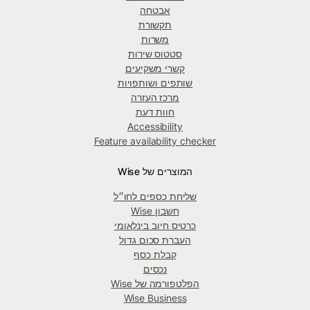
אבטחה
תקשורת
משרות
סטטוס שירות
קשרי משקיעים
שותפים ושותפויות
מרכז העזרה
חוות דעת
Accessibility
Feature availability checker
המוצרים של Wise
שליחת כספים לחו״ל
חשבון Wise
כרטיס חיוב בינלאומי
העברת סכום גדול
קבלת כסף
נכסים
הפלטפורמה של Wise
Wise Business