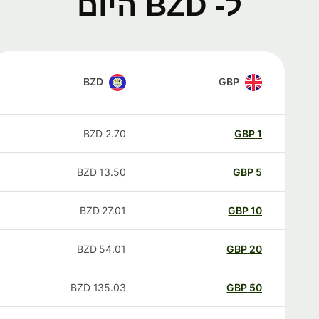
ל- BZD היום
BZD
GBP
BZD
2.70
GBP
1
BZD
13.50
GBP
5
BZD
27.01
GBP
10
BZD
54.01
GBP
20
BZD
135.03
GBP
50