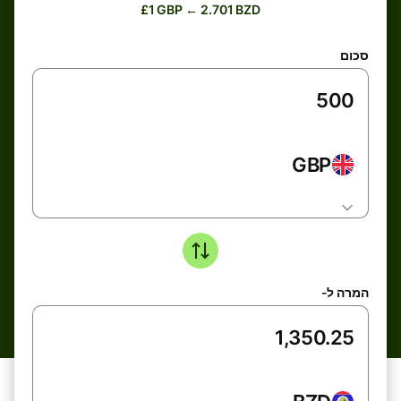
£1 GBP ← 2.701 BZD
סכום
GBP
המרה ל-