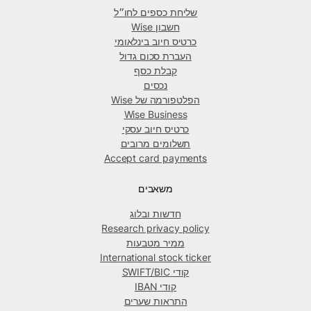
שליחת כספים לחו״ל
חשבון Wise
כרטיס חיוב בינלאומי
העברת סכום גדול
קבלת כסף
נכסים
הפלטפורמה של Wise
Wise Business
כרטיס חיוב עסקי
תשלומים מרובים
Accept card payments
משאבים
חדשות ובלוג
Research privacy policy
ממיר מטבעות
International stock ticker
קודי SWIFT/BIC
קודי IBAN
התראות שערים