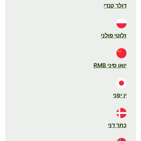
דולר קנדי
זלוטי פולני
יואן סיני RMB
ין יפני
כתר דני