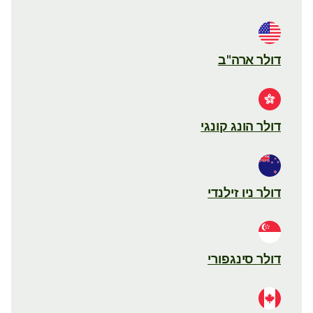
דולר ארה"ב
דולר הונג קונגי
דולר ניו זילנדי
דולר סינגפורי