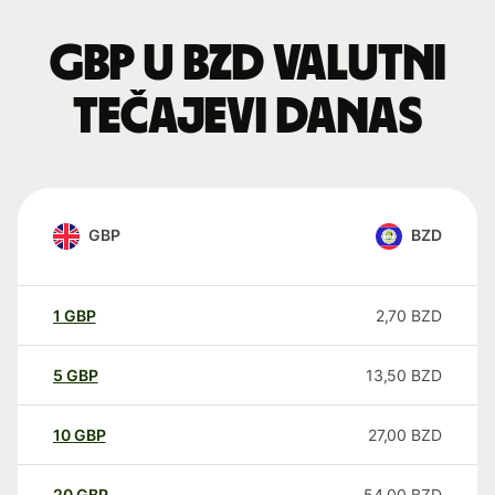
GBP u BZD valutni
tečajevi danas
GBP
BZD
1
GBP
2,70
BZD
5
GBP
13,50
BZD
10
GBP
27,00
BZD
20
GBP
54,00
BZD