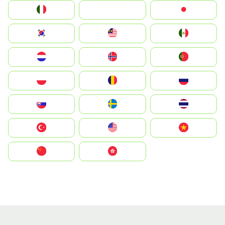
Italia
JA
Japan
South Korea
Malay
Mexico
Nederland
Norge
Portugal
Polska
România
Россия
Slovensko
Ruoŧŧa
ไทย
Türkiye
United States
Vietnam
中国
中國香港特別行政區