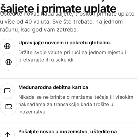
šaljete i primate uplate
Uštedite novac kada šaljete, trošite i primate uplate
u više od 40 valuta. Sve što trebate, na jednom
računu, kad god vam zatreba.
Upravljajte novcem u pokretu globalno.
Držite svoje valute pri ruci na jednom mjestu i
pretvarajte ih u sekundi.
Međunarodna debitna kartica
Nikada se ne brinite o maržama tečaja ili visokim
naknadama za transakcije kada trošite u
inozemstvu.
Pošaljite novac u inozemstvo, uštedite na