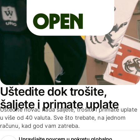
Uštedite dok trošite,
šaljete i primate uplate
Uštedite novac kada šaljete, trošite i primate uplate
u više od 40 valuta. Sve što trebate, na jednom
računu, kad god vam zatreba.
Upravljajte novcem u pokretu globalno.