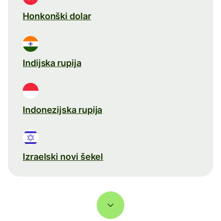
Honkonški dolar
Indijska rupija
Indonezijska rupija
Izraelski novi šekel