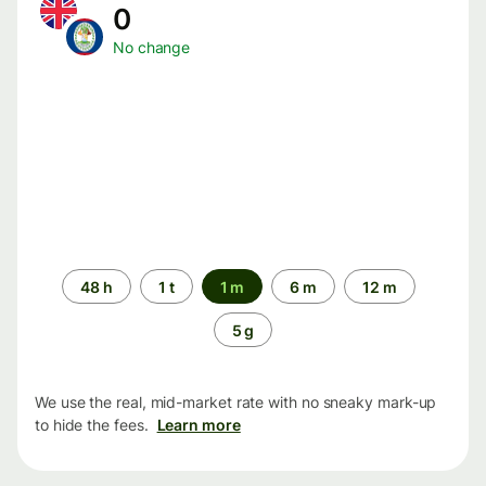
0
No change
Time
48 h
1 t
1 m
6 m
12 m
period
5 g
We use the real, mid-market rate with no sneaky mark-up
to hide the fees.
Learn more