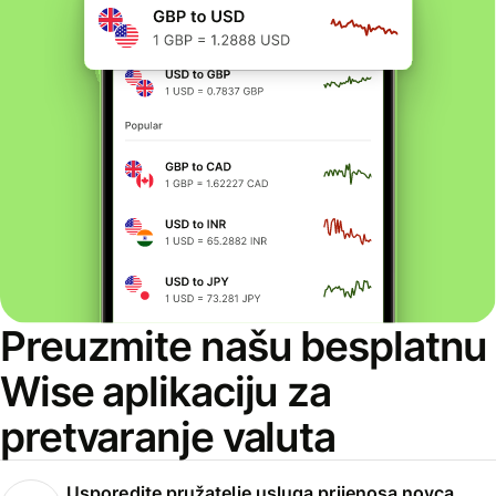
Preuzmite našu besplatnu
Wise aplikaciju za
pretvaranje valuta
Usporedite pružatelje usluga prijenosa novca