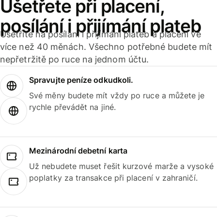
Ušetřete při placení,
posílání i přijímání plateb
Ušetříte na posílání i přijímání plateb a placení ve
více než 40 měnách. Všechno potřebné budete mít
nepřetržitě po ruce na jednom účtu.
Spravujte peníze odkudkoli.
Své měny budete mít vždy po ruce a můžete je
rychle převádět na jiné.
Mezinárodní debetní karta
Už nebudete muset řešit kurzové marže a vysoké
poplatky za transakce při placení v zahraničí.