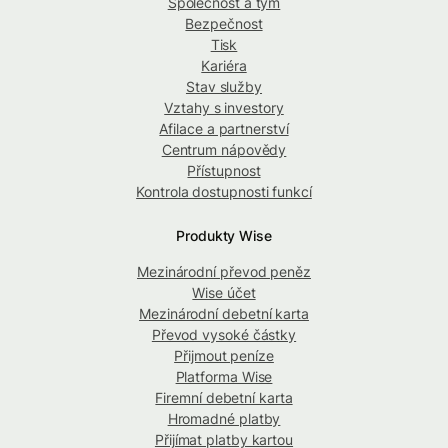
Společnost a tým
Bezpečnost
Tisk
Kariéra
Stav služby
Vztahy s investory
Afilace a partnerství
Centrum nápovědy
Přístupnost
Kontrola dostupnosti funkcí
Produkty Wise
Mezinárodní převod peněz
Wise účet
Mezinárodní debetní karta
Převod vysoké částky
Přijmout peníze
Platforma Wise
Firemní debetní karta
Hromadné platby
Přijímat platby kartou