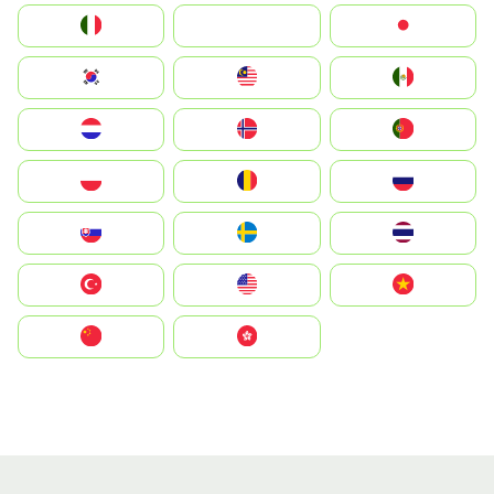
Italia
JA
Japan
South Korea
Malay
Mexico
Nederland
Norge
Portugal
Polska
România
Россия
Slovensko
Ruoŧŧa
ไทย
Türkiye
United States
Vietnam
中国
中國香港特別行政區