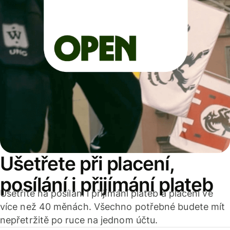
Ušetřete při placení,
posílání i přijímání plateb
Ušetříte na posílání i přijímání plateb a placení ve
více než 40 měnách. Všechno potřebné budete mít
nepřetržitě po ruce na jednom účtu.