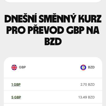
Dnešní směnný kurz
pro převod GBP na
BZD
GBP
BZD
1
GBP
2.70
BZD
5
GBP
13.49
BZD