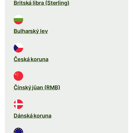
Britská libra (Sterling)
Bulharský lev
Česká koruna
Čínský jüan (RMB)
Dánská koruna