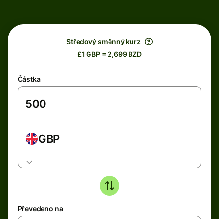
Středový směnný kurz
£1 GBP = 2,699 BZD
Částka
GBP
Převedeno na