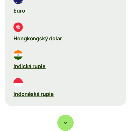
Euro
Hongkongský dolar
Indická rupie
Indonéská rupie