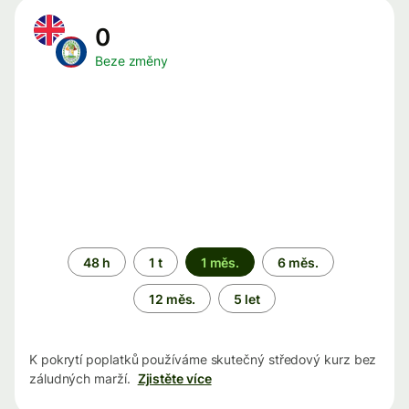
0
Beze změny
Časové
48 h
1 t
1 měs.
6 měs.
období
12 měs.
5 let
K pokrytí poplatků používáme skutečný středový kurz bez
záludných marží.
Zjistěte více