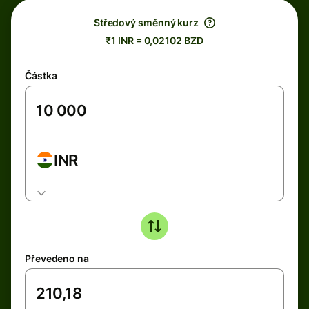
Středový směnný kurz
₹1 INR = 0,02102 BZD
Částka
INR
Převedeno na