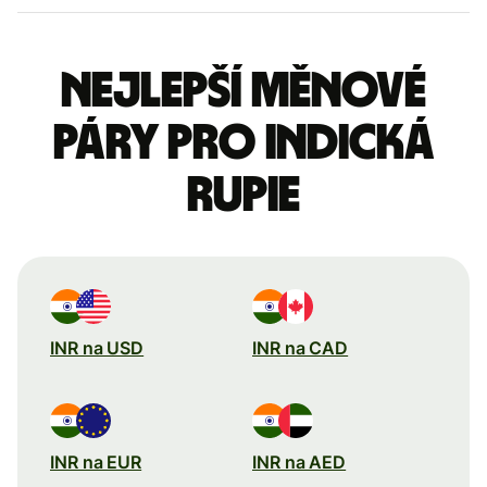
Nejlepší měnové
páry pro indická
rupie
INR na USD
INR na CAD
INR na EUR
INR na AED