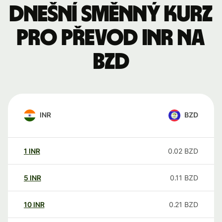
Dnešní směnný kurz
pro převod INR na
BZD
INR
BZD
1
INR
0.02
BZD
5
INR
0.11
BZD
10
INR
0.21
BZD