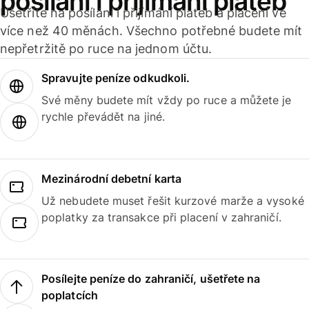
posílání i přijímání plateb
Ušetříte na posílání i přijímání plateb a placení ve
více než 40 měnách. Všechno potřebné budete mít
nepřetržitě po ruce na jednom účtu.
Spravujte peníze odkudkoli.
Své měny budete mít vždy po ruce a můžete je
rychle převádět na jiné.
Mezinárodní debetní karta
Už nebudete muset řešit kurzové marže a vysoké
poplatky za transakce při placení v zahraničí.
Posílejte peníze do zahraničí, ušetřete na
poplatcích