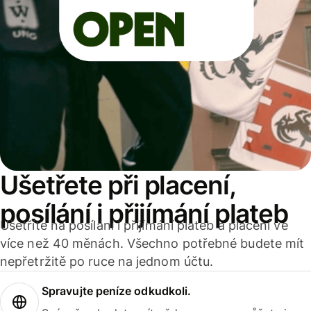
Ušetřete při placení,
posílání i přijímání plateb
Ušetříte na posílání i přijímání plateb a placení ve
více než 40 měnách. Všechno potřebné budete mít
nepřetržitě po ruce na jednom účtu.
Spravujte peníze odkudkoli.