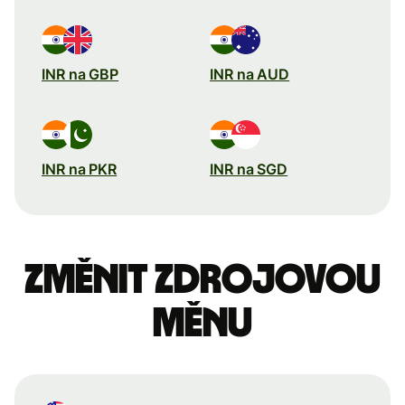
INR na GBP
INR na AUD
INR na PKR
INR na SGD
Změnit zdrojovou
měnu