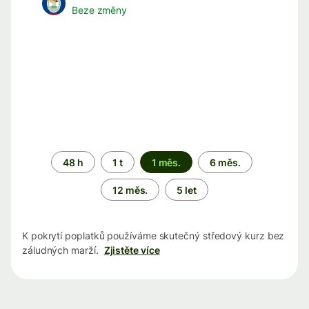
Beze změny
Časové
48 h
1 t
1 měs.
6 měs.
období
12 měs.
5 let
K pokrytí poplatků používáme skutečný středový kurz bez
záludných marží.
Zjistěte více