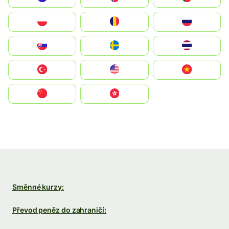
Polska
România
Россия
Slovensko
Ruoŧŧa
ไทย
Türkiye
United States
Vietnam
中国
中國香港特別行政區
Směnné kurzy:
Převod peněz do zahraničí: