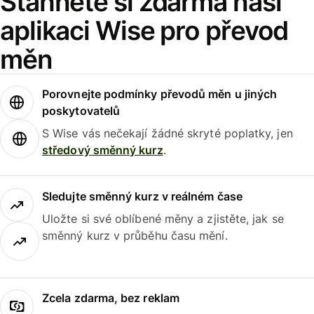
Stáhněte si zdarma naši
aplikaci Wise pro převod
měn
Porovnejte podmínky převodů měn u jiných
poskytovatelů
S Wise vás nečekají žádné skryté poplatky, jen
středový směnný kurz
.
Sledujte směnný kurz v reálném čase
Uložte si své oblíbené měny a zjistěte, jak se
směnný kurz v průběhu času mění.
Zcela zdarma, bez reklam