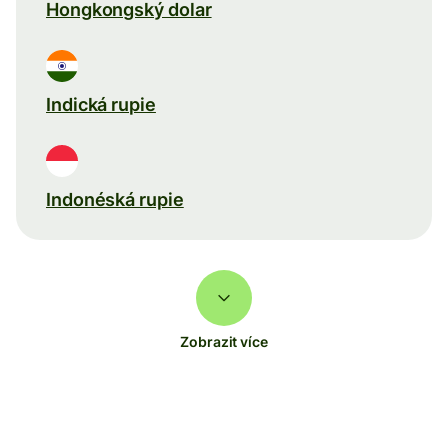
Hongkongský dolar
Indická rupie
Indonéská rupie
Zobrazit více