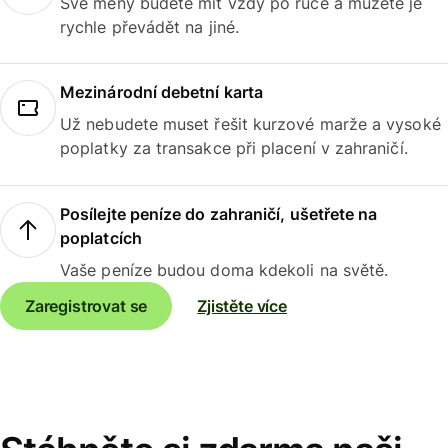
Své měny budete mít vždy po ruce a můžete je
rychle převádět na jiné.
Mezinárodní debetní karta
Už nebudete muset řešit kurzové marže a vysoké
poplatky za transakce při placení v zahraničí.
Posílejte peníze do zahraničí, ušetřete na
poplatcích
Vaše peníze budou doma kdekoli na světě.
Zaregistrovat se
Zjistěte více