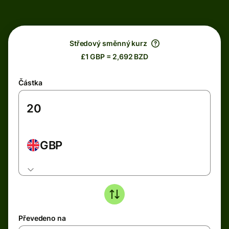
Středový směnný kurz
£1 GBP = 2,692 BZD
Částka
GBP
Převedeno na