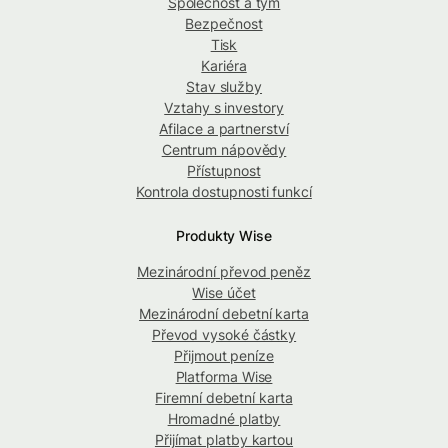
Společnost a tým
Bezpečnost
Tisk
Kariéra
Stav služby
Vztahy s investory
Afilace a partnerství
Centrum nápovědy
Přístupnost
Kontrola dostupnosti funkcí
Produkty Wise
Mezinárodní převod peněz
Wise účet
Mezinárodní debetní karta
Převod vysoké částky
Přijmout peníze
Platforma Wise
Firemní debetní karta
Hromadné platby
Přijímat platby kartou