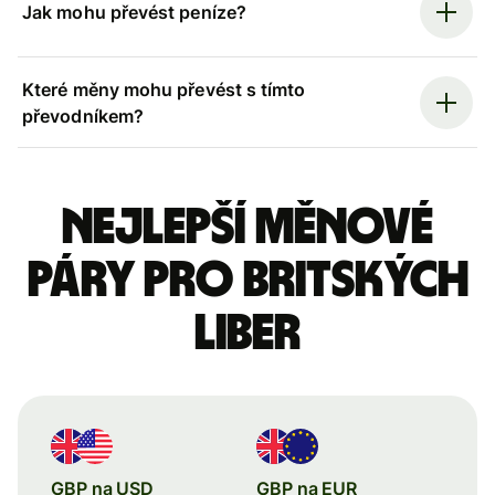
Jak mohu převést peníze?
Které měny mohu převést s tímto
převodníkem?
Nejlepší měnové
páry pro britských
liber
GBP na USD
GBP na EUR