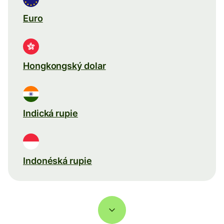
Euro
Hongkongský dolar
Indická rupie
Indonéská rupie