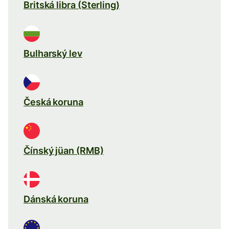
Britská libra (Sterling)
Bulharský lev
Česká koruna
Čínský jüan (RMB)
Dánská koruna