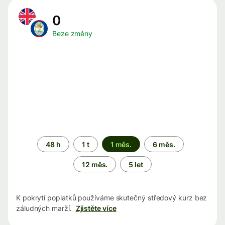
0
Beze změny
Časové
48 h
1 t
1 měs.
6 měs.
období
12 měs.
5 let
K pokrytí poplatků používáme skutečný středový kurz bez
záludných marží.
Zjistěte více