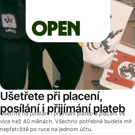
Ušetřete při placení,
posílání i přijímání plateb
Ušetříte na posílání i přijímání plateb a placení ve
více než 40 měnách. Všechno potřebné budete mít
nepřetržitě po ruce na jednom účtu.