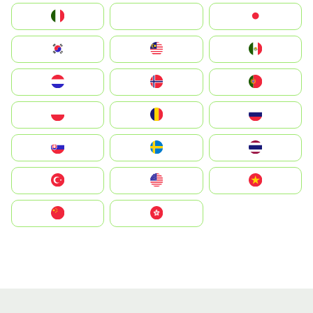
Italia
JA
Japan
South Korea
Malay
Mexico
Nederland
Norge
Portugal
Polska
România
Россия
Slovensko
Ruoŧŧa
ไทย
Türkiye
United States
Vietnam
中国
中國香港特別行政區