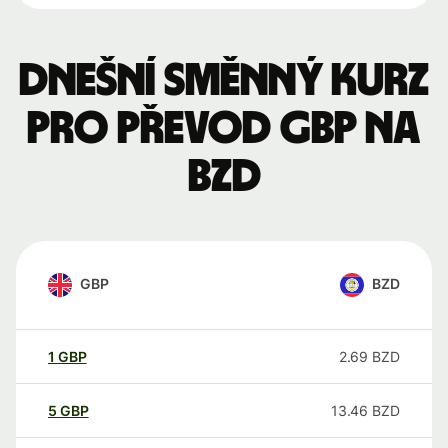
Dnešní směnný kurz
pro převod GBP na
BZD
GBP
BZD
1
GBP
2.69
BZD
5
GBP
13.46
BZD