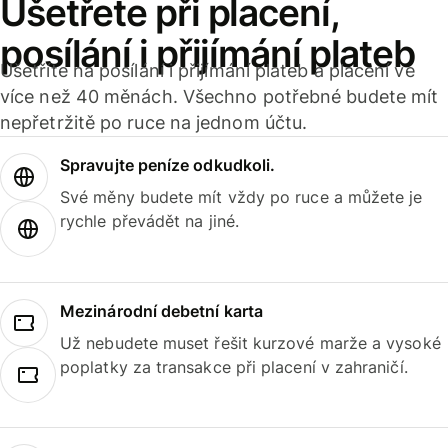
Ušetřete při placení,
posílání i přijímání plateb
Ušetříte na posílání i přijímání plateb a placení ve
více než 40 měnách. Všechno potřebné budete mít
nepřetržitě po ruce na jednom účtu.
Spravujte peníze odkudkoli.
Své měny budete mít vždy po ruce a můžete je
rychle převádět na jiné.
Mezinárodní debetní karta
Už nebudete muset řešit kurzové marže a vysoké
poplatky za transakce při placení v zahraničí.