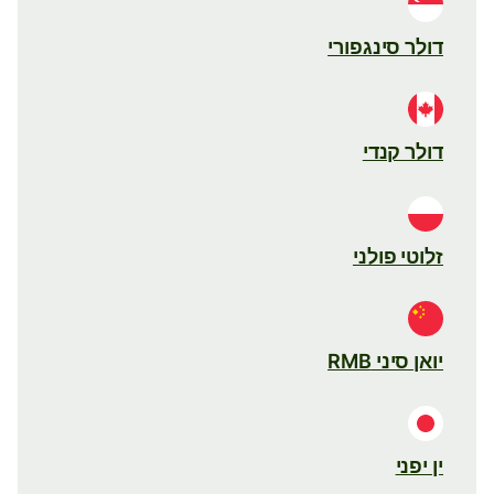
דולר סינגפורי
דולר קנדי
זלוטי פולני
יואן סיני RMB
ין יפני