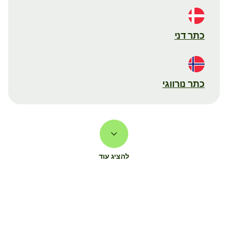
כתר דני
כתר נורווגי
להציג עוד