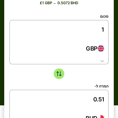
£1 GBP ← 0.5072 BHD
סכום
GBP
המרה ל-