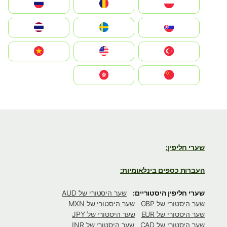
Polska
România
Россия
Slovensko
Ruoŧŧa
ไทย
Türkiye
United States
Vietnam
中国
中國香港特別行政區
שערי חליפין:
העברות כספים בינלאומיות:
שערי חליפין היסטוריים:
שער היסטורי של AUD
שער היסטורי של GBP
שער היסטורי של MXN
שער היסטורי של EUR
שער היסטורי של JPY
שער היסטורי של CAD
שער היסטורי של INR