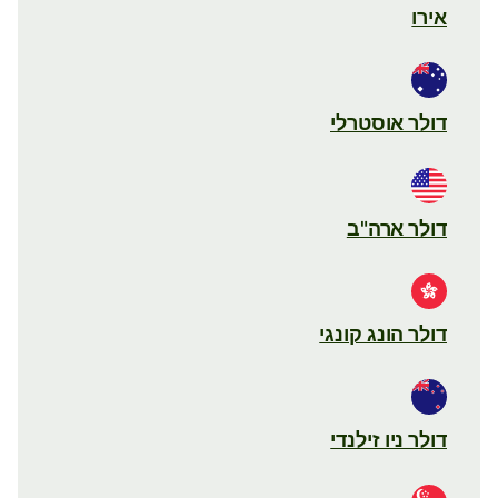
אירו
דולר אוסטרלי
דולר ארה"ב
דולר הונג קונגי
דולר ניו זילנדי