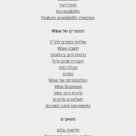
חוות דעת
Accessibility
Feature availability checker
המוצרים של Wise
שליחת כספים לחו״ל
חשבון Wise
כרטיס חיוב בינלאומי
העברת סכום גדול
קבלת כסף
נכסים
הפלטפורמה של Wise
Wise Business
כרטיס חיוב עסקי
תשלומים מרובים
Accept card payments
משאבים
חדשות ובלוג