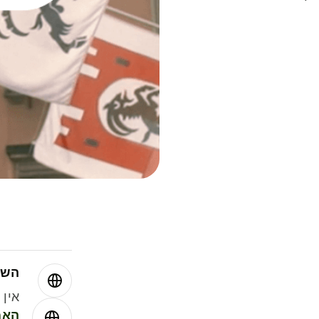
השו
אין עמ
האמ