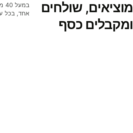
מוציאים, שולחים
במע
אחד, בכל ע
ומקבלים כסף