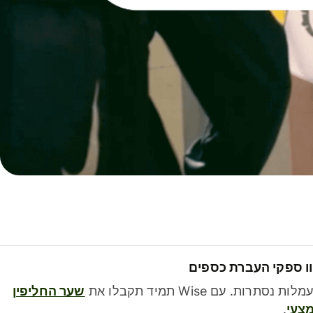
ו ספקי העברת כספים
לות נסתרות. עם Wise תמיד תקבלו את
שער החליפין
צעי
.