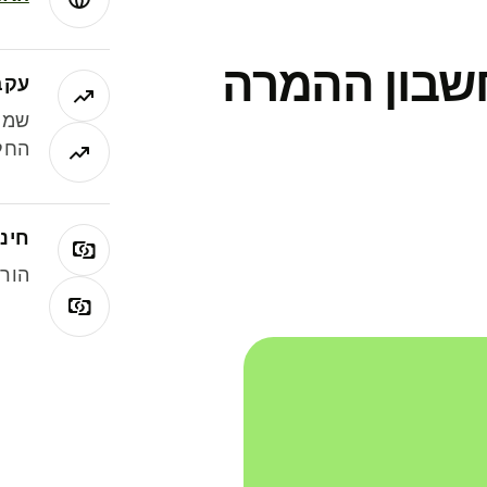
חשבון ההמרה
עקב
שמר
החלי
חינם
הורי