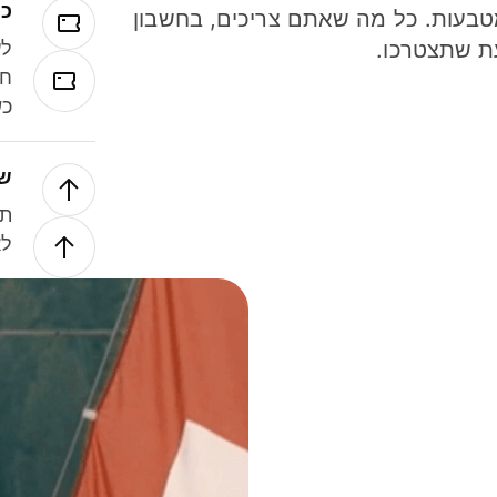
כר
ל 40 מטבעות. כל מה שאתם צריכים, בחשבון
ת שתצטרכו.
לע
חל
כש
של
תנ
לא