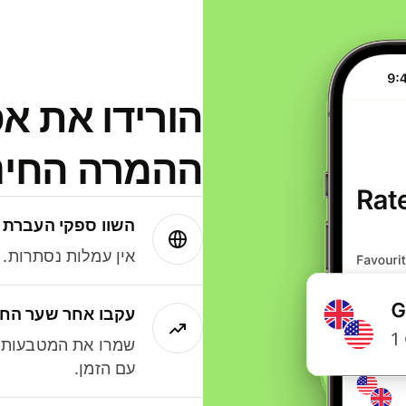
הורידו את א
ההמרה החינמית
השוו ספקי העברת 
אין עמלות נסתרות. עם Wise תמיד תק
עקבו אחר שער החל
שמרו את המטבעות ה
עם הזמן.