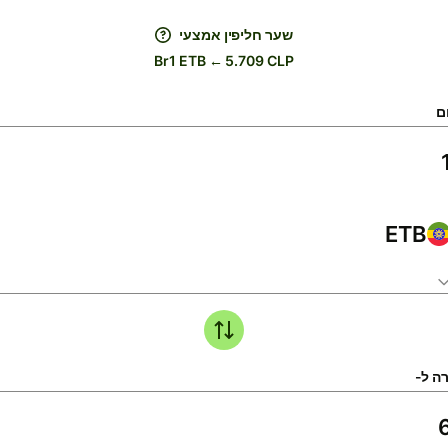
שער חליפין אמצעי
Br1 ETB ← 5.709 CLP
ם
ETB
ה ל-