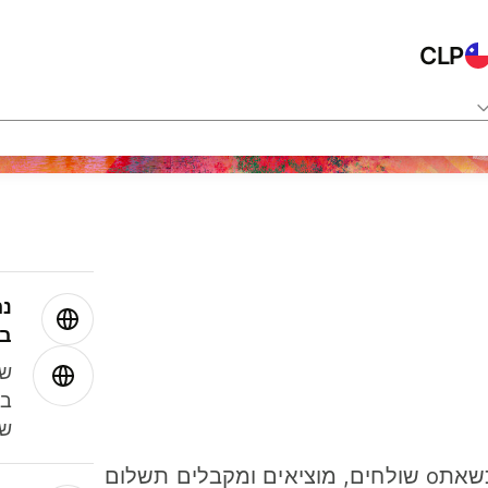
CLP
נה
בע
שמ
במ
שנ
חסכו כסף כשאתo שולחים, מוציאים ומקבלים תשלום