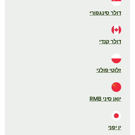
דולר סינגפורי
דולר קנדי
זלוטי פולני
יואן סיני RMB
ין יפני