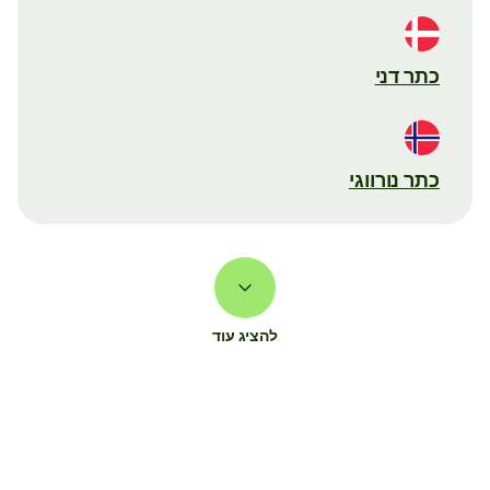
כתר דני
כתר נורווגי
להציג עוד