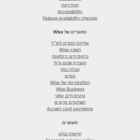
חוות דעת
Accessibility
Feature availability checker
המוצרים של Wise
שליחת כספים לחו״ל
חשבון Wise
כרטיס חיוב בינלאומי
העברת סכום גדול
קבלת כסף
נכסים
הפלטפורמה של Wise
Wise Business
כרטיס חיוב עסקי
תשלומים מרובים
Accept card payments
משאבים
חדשות ובלוג