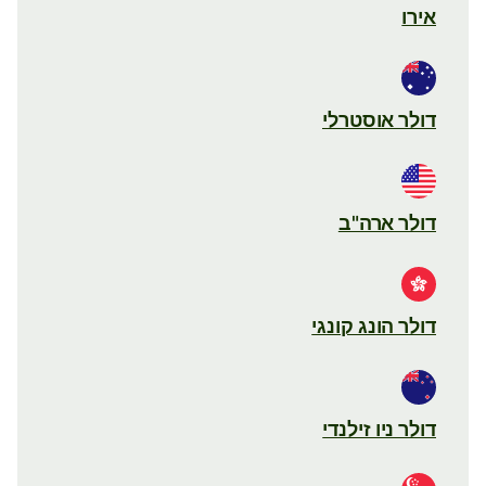
אירו
דולר אוסטרלי
דולר ארה"ב
דולר הונג קונגי
דולר ניו זילנדי