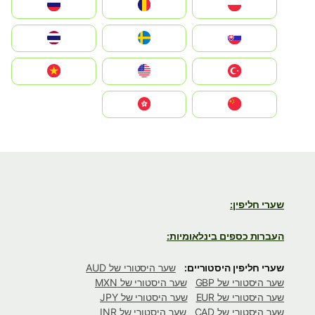
Polska
România
Россия
Slovensko
Ruoŧŧa
ไทย
Türkiye
United States
Vietnam
中国
中國香港特別行政區
שערי חליפין:
העברות כספים בינלאומיות:
שערי חליפין היסטוריים:
שער היסטורי של AUD
שער היסטורי של GBP
שער היסטורי של MXN
שער היסטורי של EUR
שער היסטורי של JPY
שער היסטורי של CAD
שער היסטורי של INR