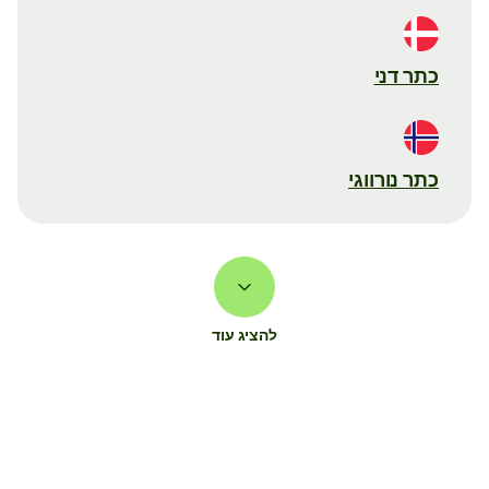
כתר דני
כתר נורווגי
להציג עוד