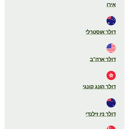
אירו
דולר אוסטרלי
דולר ארה"ב
דולר הונג קונגי
דולר ניו זילנדי