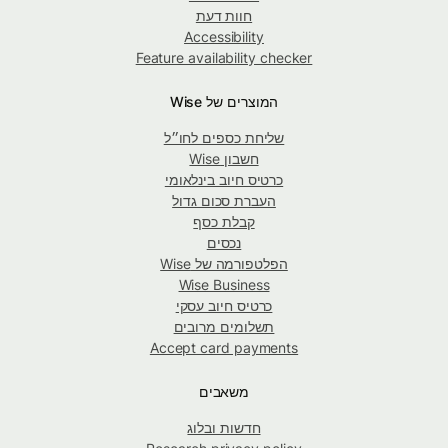
חוות דעת
Accessibility
Feature availability checker
המוצרים של Wise
שליחת כספים לחו״ל
חשבון Wise
כרטיס חיוב בינלאומי
העברת סכום גדול
קבלת כסף
נכסים
הפלטפורמה של Wise
Wise Business
כרטיס חיוב עסקי
תשלומים מרובים
Accept card payments
משאבים
חדשות ובלוג