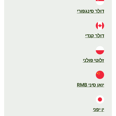
דולר סינגפורי
דולר קנדי
זלוטי פולני
יואן סיני RMB
ין יפני