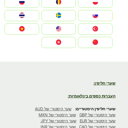
Polska
România
Россия
Slovensko
Ruoŧŧa
ไทย
Türkiye
United States
Vietnam
中国
中國香港特別行政區
שערי חליפין:
העברות כספים בינלאומיות:
שערי חליפין היסטוריים:
שער היסטורי של AUD
שער היסטורי של GBP
שער היסטורי של MXN
שער היסטורי של EUR
שער היסטורי של JPY
שער היסטורי של CAD
שער היסטורי של INR