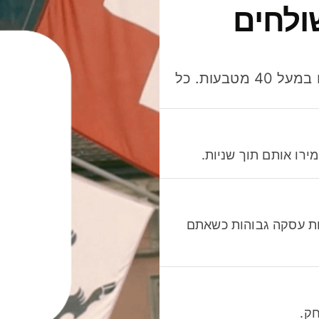
ולחים
חסכו כסף כשאתo שולחים, מוציאים ומקבלים תשלום במעל 40 מטבעות. כל
רו אותם תוך שניות.
לות עסקה גבוהות כשאתם
ק.