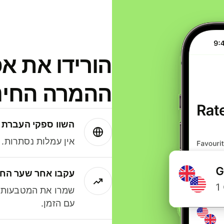
הורידו את א
ההמרה החינמית
השוו ספקי העברת 
אין עמלות נסתרות. עם Wise תמיד תק
עקבו אחר שער החל
שמרו את המטבעות ה
עם הזמן.