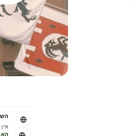
השו
אין עמ
האמ