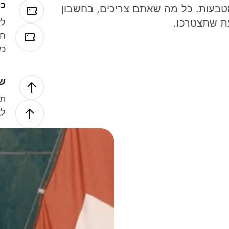
כר
ל 40 מטבעות. כל מה שאתם צריכים, בחשבון
ת שתצטרכו.
לע
חל
כש
של
תנ
לא