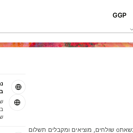
GGP
נה
בע
שמ
במ
שנ
חסכו כסף כשאתo שולחים, מוציאים ומקבלים תשלום