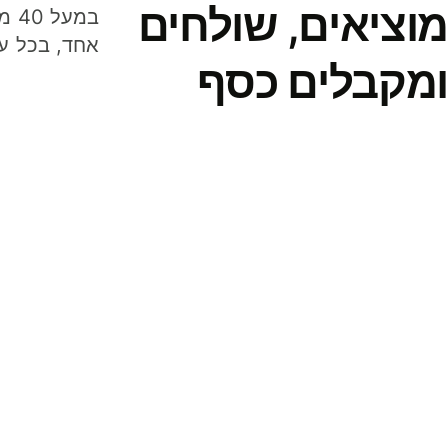
מוציאים, שולחים
במע
אחד, בכל ע
ומקבלים כסף