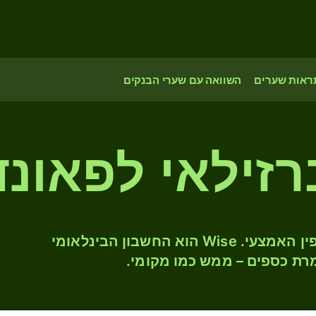
ראות שערים
השוואה עם שערי הבנקים
רזילאי לפאונד 
המירו BRL ל- GGP לפי שער החליפין האמצעי. Wise הוא החשבון הבינלאומי
רת כספים – ממש כמו מקומי.