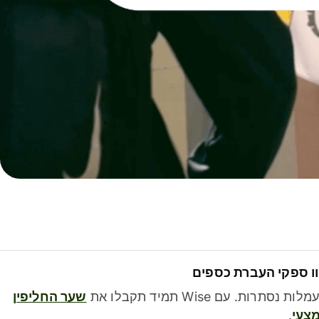
ו ספקי העברת כספים
לות נסתרות. עם Wise תמיד תקבלו את
שער החליפין
צעי
.