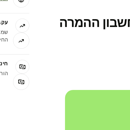
חשבון ההמרה
עקב
שמר
החלי
חינם
הורי