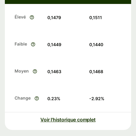
Élevé
0,1479
0,1511
Faible
0,1449
0,1440
Moyen
0,1463
0,1468
Change
0.23
%
-2.92
%
Voir l'historique complet