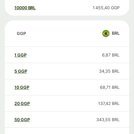
10000
BRL
1 455,40
GGP
BRL
GGP
1
GGP
6,87
BRL
5
GGP
34,35
BRL
10
GGP
68,71
BRL
20
GGP
137,42
BRL
50
GGP
343,55
BRL