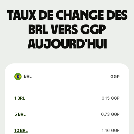
Taux de change des
BRL vers GGP
aujourd'hui
BRL
GGP
1
BRL
0,15
GGP
5
BRL
0,73
GGP
10
BRL
1,46
GGP