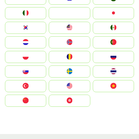
Italia
JA
Japan
South Korea
Malay
Mexico
Nederland
Norge
Portugal
Polska
România
Россия
Slovensko
Ruoŧŧa
ไทย
Türkiye
United States
Vietnam
中国
中國香港特別行政區