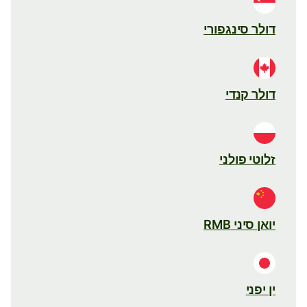
דולר סינגפורי
דולר קנדי
זלוטי פולני
יואן סיני RMB
ין יפני