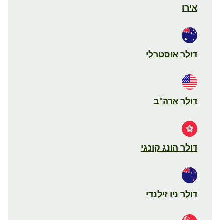
אירו
דולר אוסטרלי
דולר ארה"ב
דולר הונג קונגי
דולר ניו זילנדי