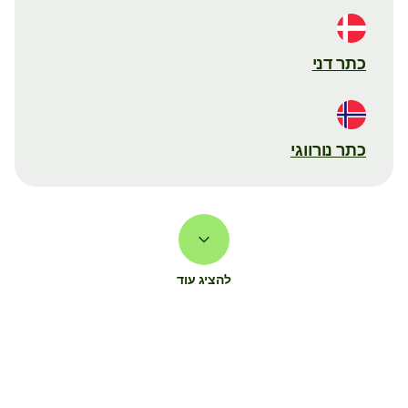
כתר דני
כתר נורווגי
להציג עוד