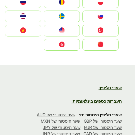
Polska
România
Россия
Slovensko
Ruoŧŧa
ไทย
Türkiye
United States
Vietnam
中国
中國香港特別行政區
שערי חליפין:
העברות כספים בינלאומיות:
שערי חליפין היסטוריים:
שער היסטורי של AUD
שער היסטורי של GBP
שער היסטורי של MXN
שער היסטורי של EUR
שער היסטורי של JPY
שער היסטורי של CAD
שער היסטורי של INR