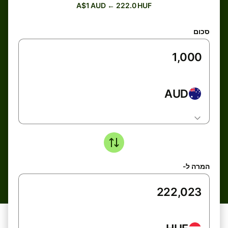
A$1 AUD ← 222.0 HUF
סכום
AUD
המרה ל-