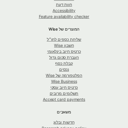
חוות דעת
Accessibility
Feature availability checker
המוצרים של Wise
שליחת כספים לחו״ל
חשבון Wise
כרטיס חיוב בינלאומי
העברת סכום גדול
קבלת כסף
נכסים
הפלטפורמה של Wise
Wise Business
כרטיס חיוב עסקי
תשלומים מרובים
Accept card payments
משאבים
חדשות ובלוג