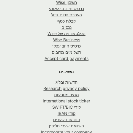
חשבון Wise
כרטיס חיוב בינלאומי
העברת סכום גדול
קבלת כסף
נכסים
הפלטפורמה של Wise
Wise Business
כרטיס חיוב עסקי
תשלומים מרובים
Accept card payments
משאבים
חדשות ובלוג
Research privacy policy
ממיר מטבעות
International stock ticker
קודי SWIFT/BIC
קודי IBAN
התראות שערים
השוואת שערי חליפין
Incorporate your company