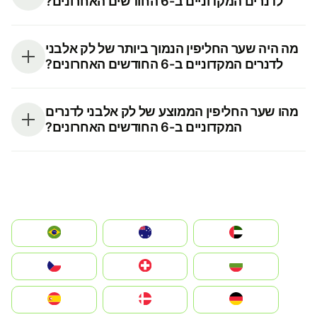
לדנרים המקדוניים ב-6 החודשים האחרונים?
מה היה שער החליפין הנמוך ביותר של לק אלבני
לדנרים המקדוניים ב-6 החודשים האחרונים?
מהו שער החליפין הממוצע של לק אלבני לדנרים
המקדוניים ב-6 החודשים האחרונים?
الإمارات العربية المتحدة
Australia
Brazil
България
Switzerland
Czechia
Deutschland
Denmark
España