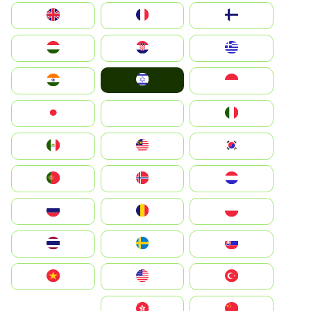
Suomi
France
United Kingdom
Greece
Hrvatska
Magyarország
Israel
Indonesia
India
Italia
JA
Japan
South Korea
Malay
Mexico
Nederland
Norge
Portugal
Polska
România
Россия
Slovensko
Ruoŧŧa
ไทย
Türkiye
United States
Vietnam
中国
中國香港特別行政區