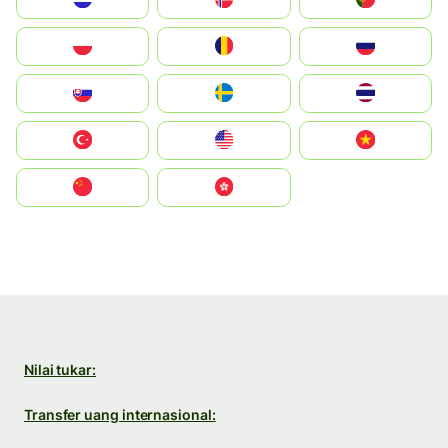
Polska
România
Россия
Slovensko
Ruoŧŧa
ไทย
Türkiye
United States
Vietnam
中国
中國香港特別行政區
Nilai tukar:
Transfer uang internasional: