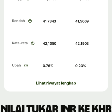
Rendah
41,7343
41,5069
Rata-rata
42,1050
42,1903
Ubah
0.76
%
0.23
%
Lihat riwayat lengkap
Nilai tukar INR ke KHR