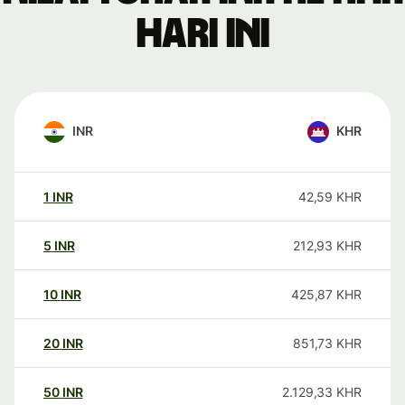
hari ini
INR
KHR
1
INR
42,59
KHR
5
INR
212,93
KHR
10
INR
425,87
KHR
20
INR
851,73
KHR
50
INR
2.129,33
KHR