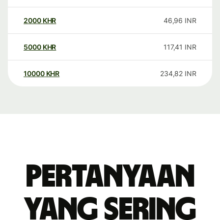
2000
KHR
46,96
INR
5000
KHR
117,41
INR
10000
KHR
234,82
INR
Pertanyaan
yang sering