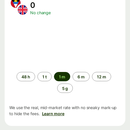
0
No change
Time
48 h
1 t
1 m
6 m
12 m
period
5 g
We use the real, mid-market rate with no sneaky mark-up
to hide the fees.
Learn more