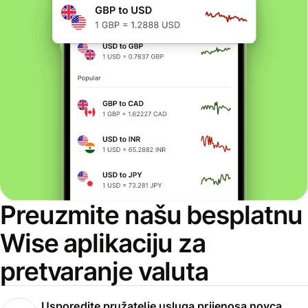
Preuzmite našu besplatnu
Wise aplikaciju za
pretvaranje valuta
Usporedite pružatelje usluga prijenosa novca