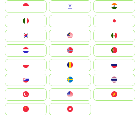
Indonesia
Israel
India
Italia
JA
Japan
South Korea
Malay
Mexico
Nederland
Norge
Portugal
Polska
România
Россия
Slovensko
Ruoŧŧa
ไทย
Türkiye
United States
Vietnam
中国
中國香港特別行政區