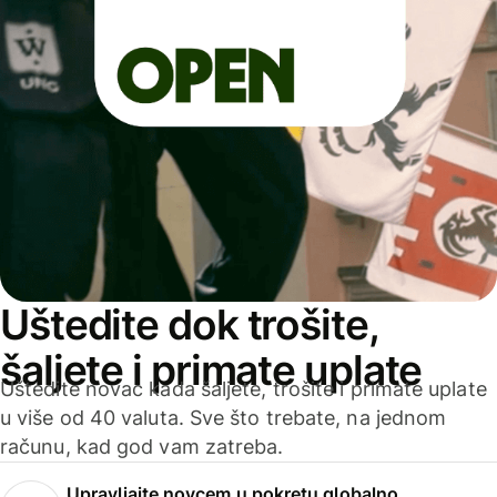
Uštedite dok trošite,
šaljete i primate uplate
Uštedite novac kada šaljete, trošite i primate uplate
u više od 40 valuta. Sve što trebate, na jednom
računu, kad god vam zatreba.
Upravljajte novcem u pokretu globalno.