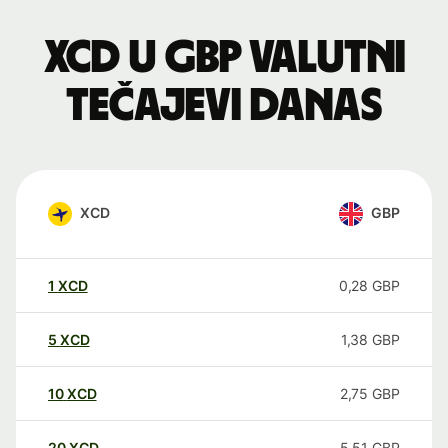
XCD u GBP valutni
tečajevi danas
XCD
GBP
1
XCD
0,28
GBP
5
XCD
1,38
GBP
10
XCD
2,75
GBP
20
XCD
5,51
GBP