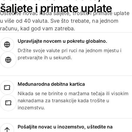
šaljete i primate uplate
Uštedite novac kada šaljete, trošite i primate uplate
u više od 40 valuta. Sve što trebate, na jednom
računu, kad god vam zatreba.
Upravljajte novcem u pokretu globalno.
Držite svoje valute pri ruci na jednom mjestu i
pretvarajte ih u sekundi.
Međunarodna debitna kartica
Nikada se ne brinite o maržama tečaja ili visokim
naknadama za transakcije kada trošite u
inozemstvu.
Pošaljite novac u inozemstvo, uštedite na