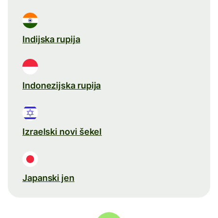
Indijska rupija
Indonezijska rupija
Izraelski novi šekel
Japanski jen