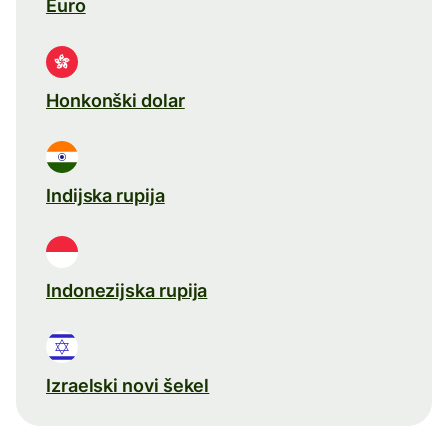
Euro
Honkonški dolar
Indijska rupija
Indonezijska rupija
Izraelski novi šekel