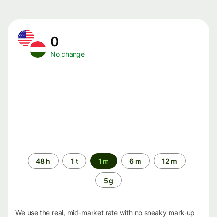
0
No change
Time
48 h
1 t
1 m
6 m
12 m
period
5 g
We use the real, mid-market rate with no sneaky mark-up