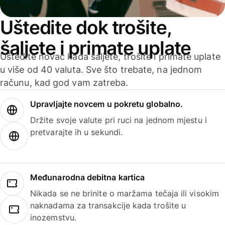
Uštedite dok trošite,
šaljete i primate uplate
Uštedite novac kada šaljete, trošite i primate uplate
u više od 40 valuta. Sve što trebate, na jednom
računu, kad god vam zatreba.
Upravljajte novcem u pokretu globalno.
Držite svoje valute pri ruci na jednom mjestu i
pretvarajte ih u sekundi.
Međunarodna debitna kartica
Nikada se ne brinite o maržama tečaja ili visokim
naknadama za transakcije kada trošite u
inozemstvu.