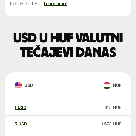
to hide the fees.
Learn more
USD u HUF valutni
tečajevi danas
USD
HUF
1
USD
315
HUF
5
USD
1.573
HUF