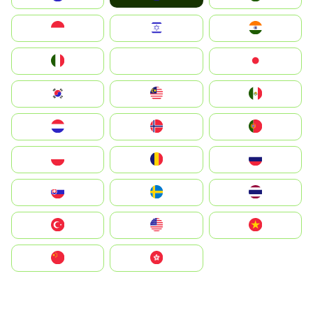
Indonesia
Israel
India
Italia
JA
Japan
South Korea
Malay
Mexico
Nederland
Norge
Portugal
Polska
România
Россия
Slovensko
Ruoŧŧa
ไทย
Türkiye
United States
Vietnam
中国
中國香港特別行政區