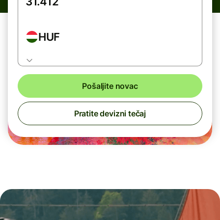
HUF
Pošaljite novac
Pratite devizni tečaj