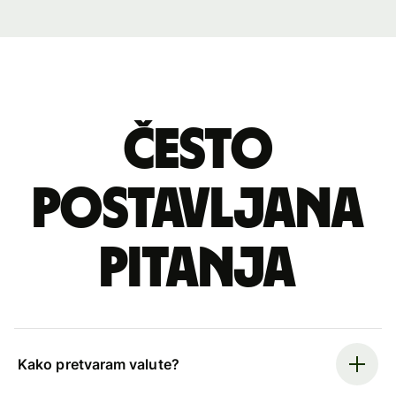
Često
postavljana
pitanja
Kako pretvaram valute?