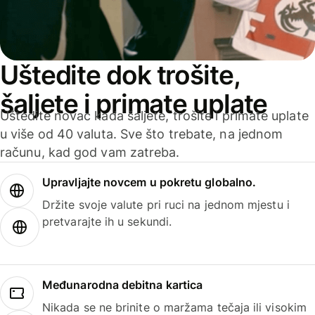
Uštedite dok trošite,
šaljete i primate uplate
Uštedite novac kada šaljete, trošite i primate uplate
u više od 40 valuta. Sve što trebate, na jednom
računu, kad god vam zatreba.
Upravljajte novcem u pokretu globalno.
Držite svoje valute pri ruci na jednom mjestu i
pretvarajte ih u sekundi.
Međunarodna debitna kartica
Nikada se ne brinite o maržama tečaja ili visokim