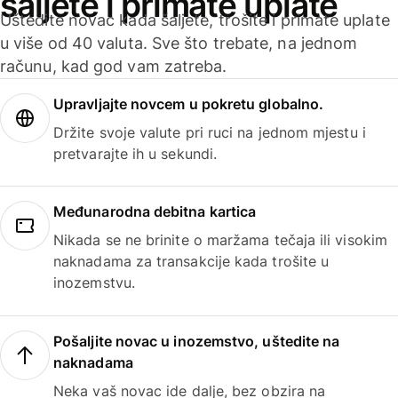
šaljete i primate uplate
Uštedite novac kada šaljete, trošite i primate uplate
u više od 40 valuta. Sve što trebate, na jednom
računu, kad god vam zatreba.
Upravljajte novcem u pokretu globalno.
Držite svoje valute pri ruci na jednom mjestu i
pretvarajte ih u sekundi.
Međunarodna debitna kartica
Nikada se ne brinite o maržama tečaja ili visokim
naknadama za transakcije kada trošite u
inozemstvu.
Pošaljite novac u inozemstvo, uštedite na
naknadama
Neka vaš novac ide dalje, bez obzira na