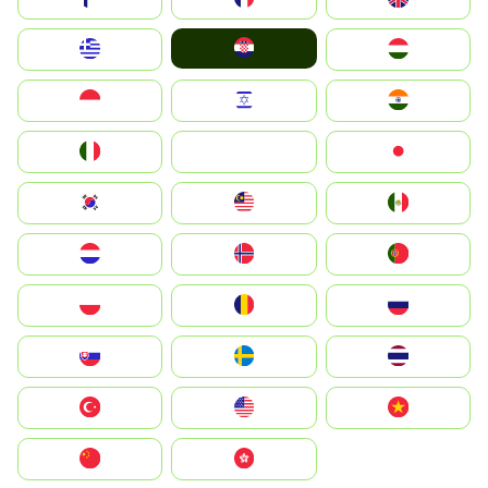
Hrvatska
Greece
Magyarország
Indonesia
Israel
India
Italia
JA
Japan
South Korea
Malay
Mexico
Nederland
Norge
Portugal
Polska
România
Россия
Slovensko
Ruoŧŧa
ไทย
Türkiye
United States
Vietnam
中国
中國香港特別行政區