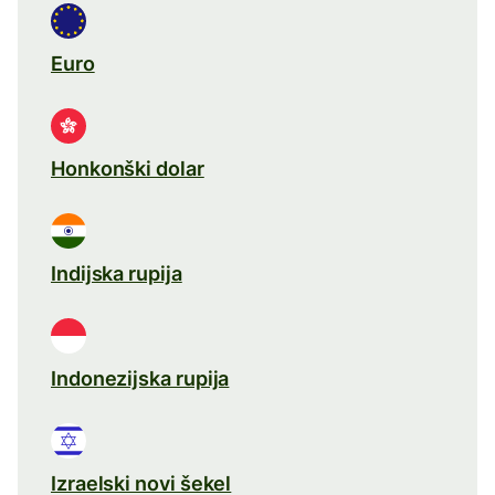
Euro
Honkonški dolar
Indijska rupija
Indonezijska rupija
Izraelski novi šekel