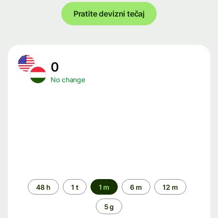
Pratite devizni tečaj
0
No change
Time
48 h
1 t
1 m
6 m
12 m
period
5 g