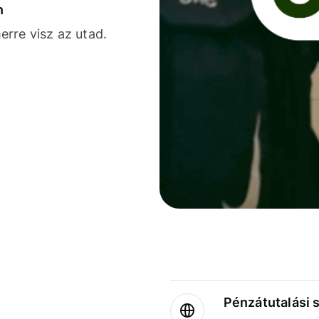
n
rre visz az utad.
Pénzátutalási 