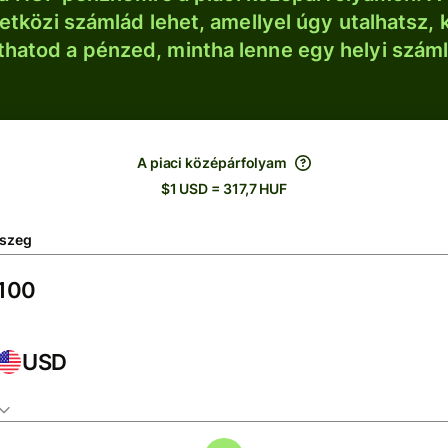
tközi számlád lehet, amellyel úgy utalhatsz, 
thatod a pénzed, mintha lenne egy helyi szám
A piaci középárfolyam
$1 USD = 317,7 HUF
szeg
USD