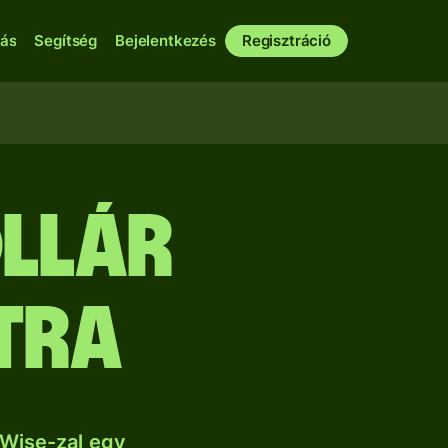
bás
Segítség
Bejelentkezés
Regisztráció
ollár
tra
 Wise-zal egy