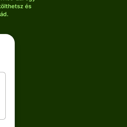
költhetsz és
lád.