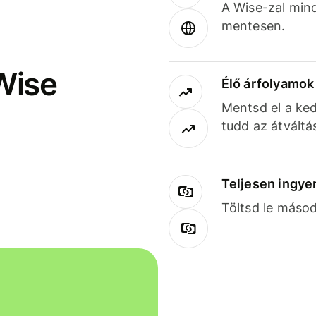
A Wise-zal min
mentesen.
Wise
Élő árfolyamo
Mentsd el a ked
tudd az átváltá
Teljesen ingye
Töltsd le másod