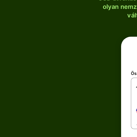
olyan nemze
vál
Ös