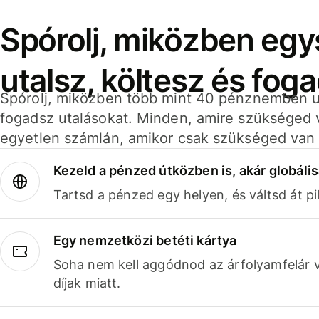
Spórolj, miközben eg
utalsz, költesz és fog
Spórolj, miközben több mint 40 pénznemben ut
fogadsz utalásokat. Minden, amire szükséged 
egyetlen számlán, amikor csak szükséged van 
Kezeld a pénzed útközben is, akár globális
Tartsd a pénzed egy helyen, és váltsd át pil
Egy nemzetközi betéti kártya
Soha nem kell aggódnod az árfolyamfelár 
díjak miatt.