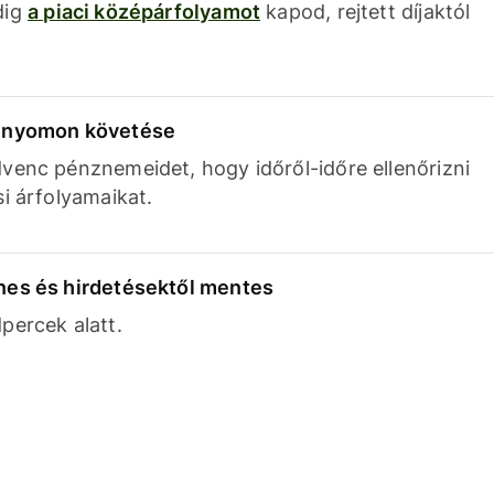
dig
a piaci középárfolyamot
kapod, rejtett díjaktól
k nyomon követése
venc pénznemeidet, hogy időről-időre ellenőrizni
si árfolyamaikat.
nes és hirdetésektől mentes
percek alatt.