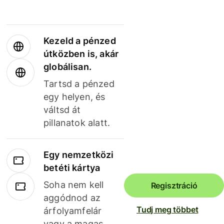
Kezeld a pénzed
útközben is, akár
globálisan.
Tartsd a pénzed
egy helyen, és
váltsd át
pillanatok alatt.
Egy nemzetközi
betéti kártya
Soha nem kell
Regisztráció
aggódnod az
Tudj meg többet
árfolyamfelár
vagy a magas