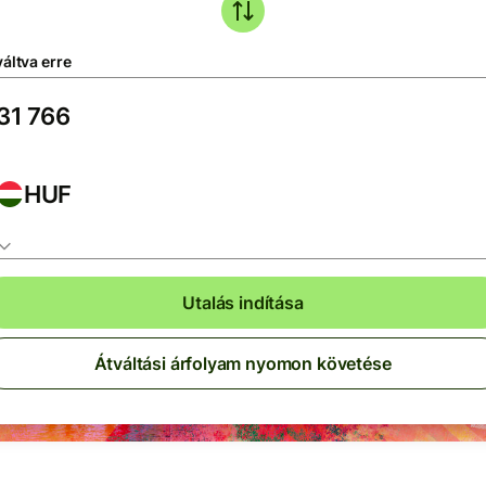
áltva erre
HUF
Utalás indítása
Átváltási árfolyam nyomon követése