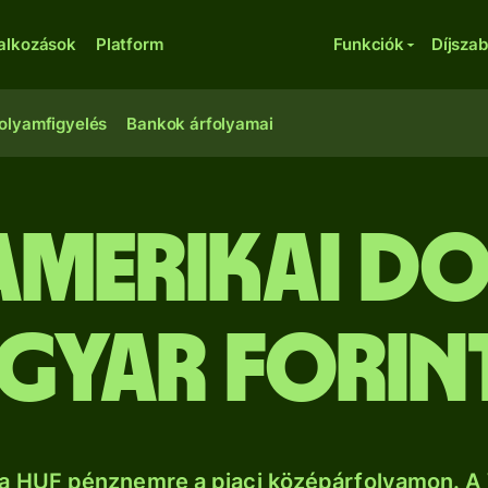
lalkozások
Platform
Funkciók
Díjsza
olyamfigyelés
Bankok árfolyamai
amerikai d
gyar forin
a HUF pénznemre a piaci középárfolyamon. A