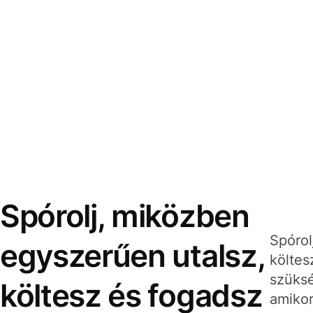
Spórolj, miközben
Spórol
egyszerűen utalsz,
költes
szüksé
költesz és fogadsz
amikor