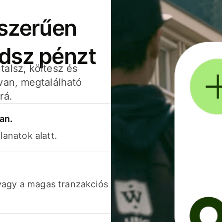
yszerűen
adsz pénzt
alsz, költesz és
van, megtalálható
rá.
an.
lanatok alatt.
vagy a magas tranzakciós