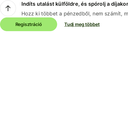
Indíts utalást külföldre, és spórolj a díjako
Hozz ki többet a pénzedből, nem számít, me
Regisztráció
Tudj meg többet