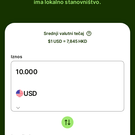
ima lokalno stanovništvo.
Srednji valutni tečaj
$1 USD = 7,845 HKD
Iznos
USD