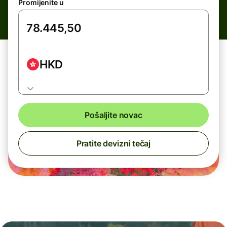
Promijenite u
HKD
Pošaljite novac
Pratite devizni tečaj