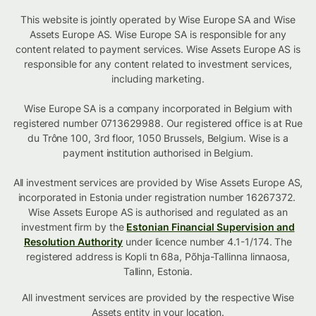
This website is jointly operated by Wise Europe SA and Wise
Assets Europe AS. Wise Europe SA is responsible for any
content related to payment services. Wise Assets Europe AS is
responsible for any content related to investment services,
including marketing.
Wise Europe SA is a company incorporated in Belgium with
registered number 0713629988. Our registered office is at Rue
du Trône 100, 3rd floor, 1050 Brussels, Belgium. Wise is a
payment institution authorised in Belgium.
All investment services are provided by Wise Assets Europe AS,
incorporated in Estonia under registration number 16267372.
Wise Assets Europe AS is authorised and regulated as an
investment firm by the
Estonian Financial Supervision and
Resolution Authority
under licence number 4.1-1/174. The
registered address is Kopli tn 68a, Põhja-Tallinna linnaosa,
Tallinn, Estonia.
All investment services are provided by the respective Wise
Assets
entity in your location
.