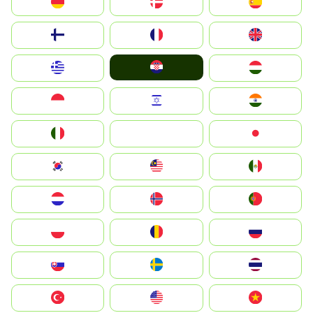
Deutschland
Denmark
España
Suomi
France
United Kingdom
Hrvatska
Greece
Magyarország
Indonesia
Israel
India
Italia
JA
Japan
South Korea
Malay
Mexico
Nederland
Norge
Portugal
Polska
România
Россия
Slovensko
Ruoŧŧa
ไทย
Türkiye
United States
Vietnam