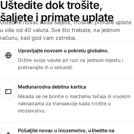
Uštedite dok trošite,
šaljete i primate uplate
Uštedite novac kada šaljete, trošite i primate uplate
u više od 40 valuta. Sve što trebate, na jednom
računu, kad god vam zatreba.
Upravljajte novcem u pokretu globalno.
Držite svoje valute pri ruci na jednom mjestu i
pretvarajte ih u sekundi.
Međunarodna debitna kartica
Nikada se ne brinite o maržama tečaja ili visokim
naknadama za transakcije kada trošite u
inozemstvu.
Pošaljite novac u inozemstvo, uštedite na