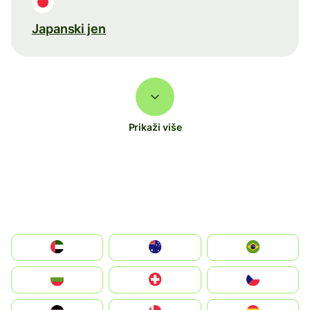
Japanski jen
Prikaži više
الإمارات العربية المتحدة
Australia
Brazil
България
Switzerland
Czechia