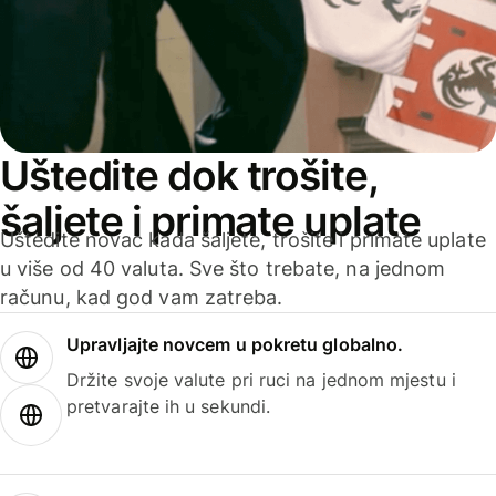
Uštedite dok trošite,
šaljete i primate uplate
Uštedite novac kada šaljete, trošite i primate uplate
u više od 40 valuta. Sve što trebate, na jednom
računu, kad god vam zatreba.
Upravljajte novcem u pokretu globalno.
Držite svoje valute pri ruci na jednom mjestu i
pretvarajte ih u sekundi.