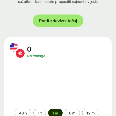
sažetke nikad nećete propustiti najnovije vijesti.
Pratite devizni tečaj
0
No change
Time
48 h
1 t
1 m
6 m
12 m