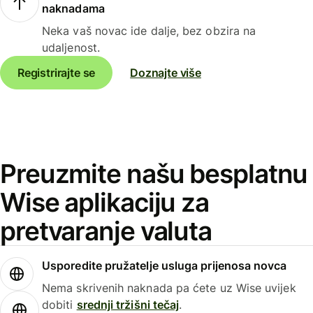
naknadama
Neka vaš novac ide dalje, bez obzira na
udaljenost.
Registrirajte se
Doznajte više
Preuzmite našu besplatnu
Wise aplikaciju za
pretvaranje valuta
Usporedite pružatelje usluga prijenosa novca
Nema skrivenih naknada pa ćete uz Wise uvijek
dobiti
srednji tržišni tečaj
.