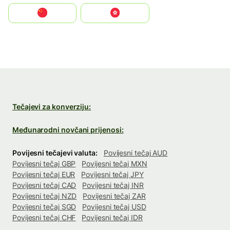
中国
中國香港特別行政區
Tečajevi za konverziju:
Međunarodni novčani prijenosi:
Povijesni tečajevi valuta:
Povijesni tečaj AUD
Povijesni tečaj GBP
Povijesni tečaj MXN
Povijesni tečaj EUR
Povijesni tečaj JPY
Povijesni tečaj CAD
Povijesni tečaj INR
Povijesni tečaj NZD
Povijesni tečaj ZAR
Povijesni tečaj SGD
Povijesni tečaj USD
Povijesni tečaj CHF
Povijesni tečaj IDR