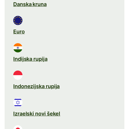
Danska kruna
Euro
Indijska rupija
Indonezijska rupija
Izraelski novi šekel