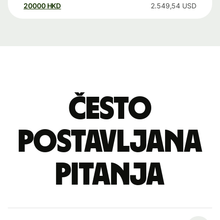
20000
HKD
2.549,54
USD
Često
postavljana
pitanja