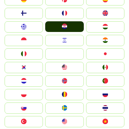
Suomi
France
United Kingdom
Hrvatska
Greece
Magyarország
Indonesia
Israel
India
Italia
JA
Japan
South Korea
Malay
Mexico
Nederland
Norge
Portugal
Polska
România
Россия
Slovensko
Ruoŧŧa
ไทย
Türkiye
United States
Vietnam