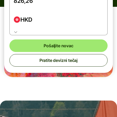
HKD
Pošaljite novac
Pratite devizni tečaj