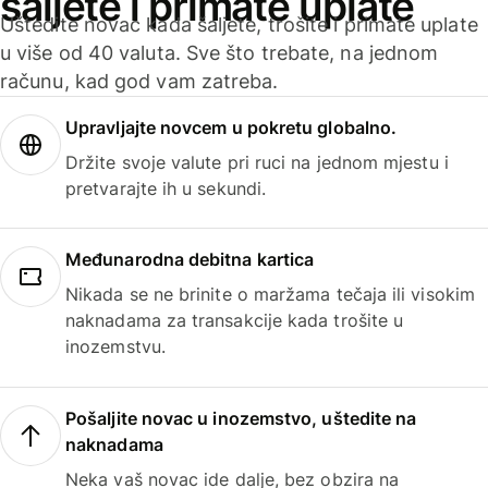
šaljete i primate uplate
Uštedite novac kada šaljete, trošite i primate uplate
u više od 40 valuta. Sve što trebate, na jednom
računu, kad god vam zatreba.
Upravljajte novcem u pokretu globalno.
Držite svoje valute pri ruci na jednom mjestu i
pretvarajte ih u sekundi.
Međunarodna debitna kartica
Nikada se ne brinite o maržama tečaja ili visokim
naknadama za transakcije kada trošite u
inozemstvu.
Pošaljite novac u inozemstvo, uštedite na
naknadama
Neka vaš novac ide dalje, bez obzira na