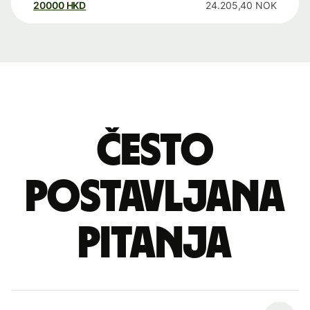
20000
HKD
24.205,40
NOK
Često
postavljana
pitanja