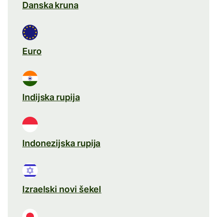
Danska kruna
Euro
Indijska rupija
Indonezijska rupija
Izraelski novi šekel