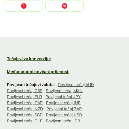
中国
中國香港特別行政區
Tečajevi za konverziju:
Međunarodni novčani prijenosi:
Povijesni tečajevi valuta:
Povijesni tečaj AUD
Povijesni tečaj GBP
Povijesni tečaj MXN
Povijesni tečaj EUR
Povijesni tečaj JPY
Povijesni tečaj CAD
Povijesni tečaj INR
Povijesni tečaj NZD
Povijesni tečaj ZAR
Povijesni tečaj SGD
Povijesni tečaj USD
Povijesni tečaj CHF
Povijesni tečaj IDR