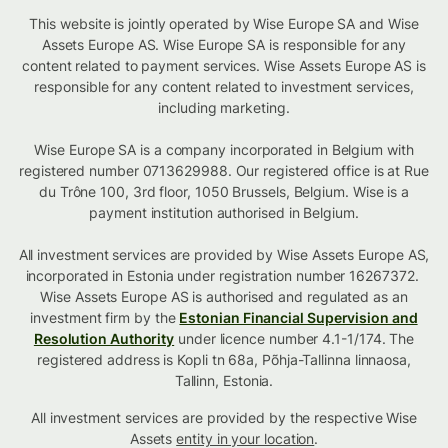
This website is jointly operated by Wise Europe SA and Wise
Assets Europe AS. Wise Europe SA is responsible for any
content related to payment services. Wise Assets Europe AS is
responsible for any content related to investment services,
including marketing.
Wise Europe SA is a company incorporated in Belgium with
registered number 0713629988. Our registered office is at Rue
du Trône 100, 3rd floor, 1050 Brussels, Belgium. Wise is a
payment institution authorised in Belgium.
All investment services are provided by Wise Assets Europe AS,
incorporated in Estonia under registration number 16267372.
Wise Assets Europe AS is authorised and regulated as an
investment firm by the
Estonian Financial Supervision and
Resolution Authority
under licence number 4.1-1/174. The
registered address is Kopli tn 68a, Põhja-Tallinna linnaosa,
Tallinn, Estonia.
All investment services are provided by the respective Wise
Assets
entity in your location
.