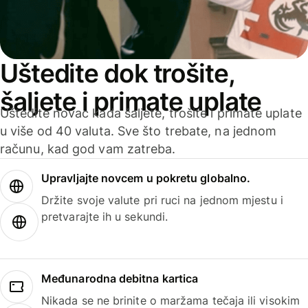
Uštedite dok trošite,
šaljete i primate uplate
Uštedite novac kada šaljete, trošite i primate uplate
u više od 40 valuta. Sve što trebate, na jednom
računu, kad god vam zatreba.
Upravljajte novcem u pokretu globalno.
Držite svoje valute pri ruci na jednom mjestu i
pretvarajte ih u sekundi.
Međunarodna debitna kartica
Nikada se ne brinite o maržama tečaja ili visokim