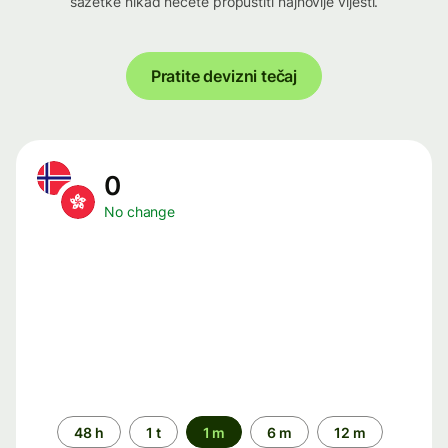
sažetke nikad nećete propustiti najnovije vijesti.
Pratite devizni tečaj
0
No change
Time
48 h
1 t
1 m
6 m
12 m
period