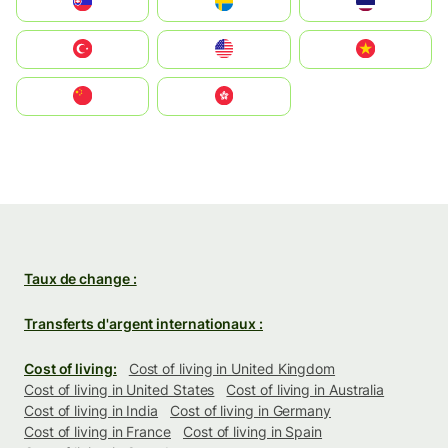
Slovensko
Ruoŧŧa
ไทย
Türkiye
United States
Vietnam
中国
中國香港特別行政區
Taux de change :
Transferts d'argent internationaux :
Cost of living:
Cost of living in United Kingdom
Cost of living in United States
Cost of living in Australia
Cost of living in India
Cost of living in Germany
Cost of living in France
Cost of living in Spain