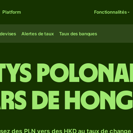
Platform
Fonctionnalités
 devises
Alertes de taux
Taux des banques
tys polonai
rs de Hon
sez des PLN vers des HKD au taux de change