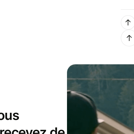
ous
 recevez de