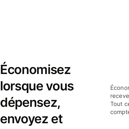
Économisez
lorsque vous
Économ
receve
dépensez,
Tout c
compte
envoyez et