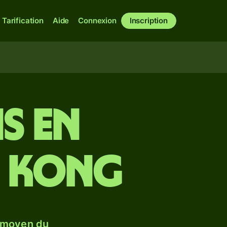
Tarification
Aide
Connexion
Inscription
s en
g Kong
 moyen du