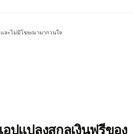
หมดและไม่มีโฆษณามากวนใจ
อปแปลงสกุลเงินฟรีของ