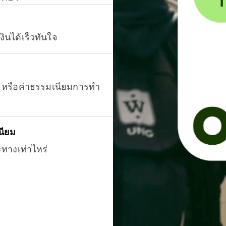
งินได้เร็วทันใจ
ยน หรือค่าธรรมเนียมการทำ
นียม
ะทางเท่าไหร่