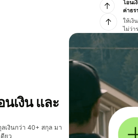
โอนเง
ค่าธร
ให้เง
ไม่ว่
โอนเงิน และ
กุลเงินกว่า 40+ สกุล มา
เดียว