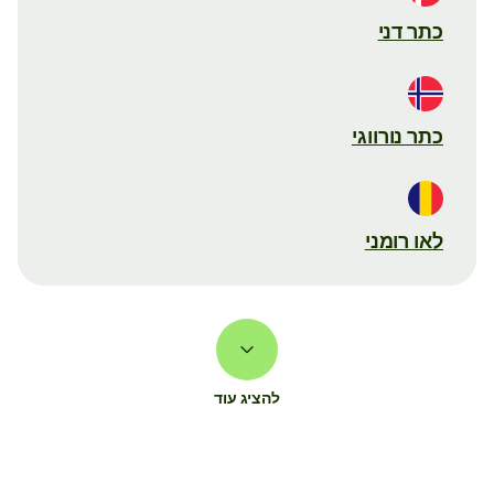
כתר דני
כתר נורווגי
לאו רומני
להציג עוד