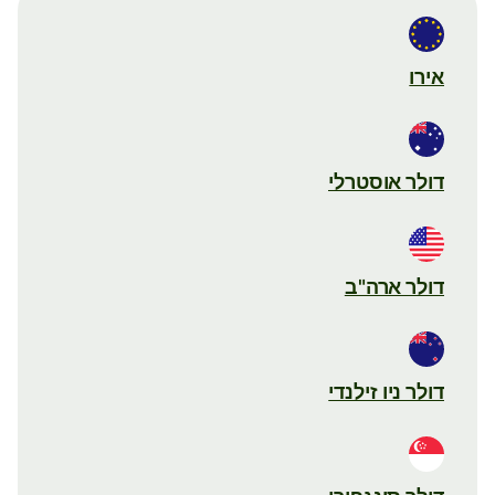
אירו
דולר אוסטרלי
דולר ארה"ב
דולר ניו זילנדי