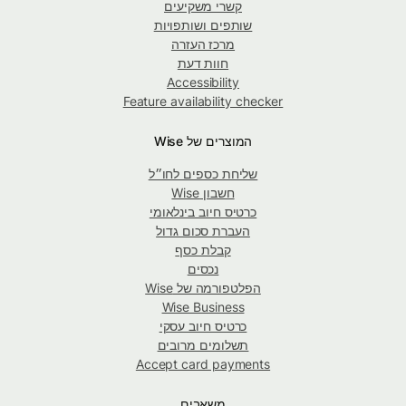
קשרי משקיעים
שותפים ושותפויות
מרכז העזרה
חוות דעת
Accessibility
Feature availability checker
המוצרים של Wise
שליחת כספים לחו״ל
חשבון Wise
כרטיס חיוב בינלאומי
העברת סכום גדול
קבלת כסף
נכסים
הפלטפורמה של Wise
Wise Business
כרטיס חיוב עסקי
תשלומים מרובים
Accept card payments
משאבים