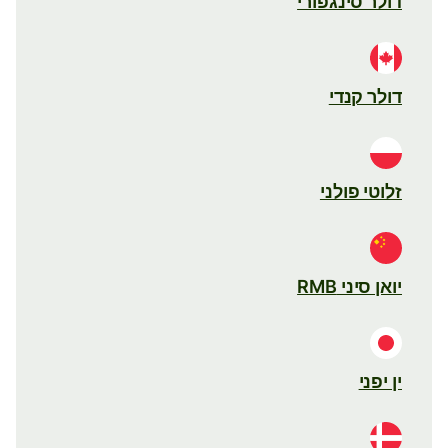
דולר סינגפורי
דולר קנדי
זלוטי פולני
יואן סיני RMB
ין יפני