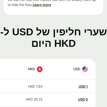
to hide the fees.
Learn more
שערי חליפין של USD ל-
HKD היום
HKD
USD
HKD
7.84
USD
1
HKD
39.22
USD
5