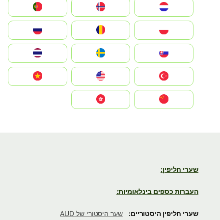
Nederland
Norge
Portugal
Polska
România
Россия
Slovensko
Ruoŧŧa
ไทย
Türkiye
United States
Vietnam
中国
中國香港特別行政區
שערי חליפין:
העברות כספים בינלאומיות:
שערי חליפין היסטוריים:
שער היסטורי של AUD