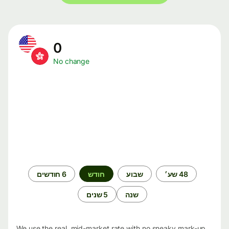
0
No change
תקופת
48 שע׳
שבוע
חודש
6 חודשים
זמן
שנה
5 שנים
We use the real, mid-market rate with no sneaky mark-up