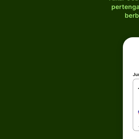
pertenga
berb
Ju