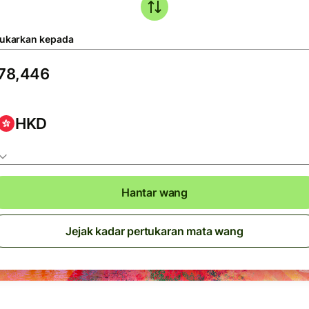
tukarkan kepada
HKD
Hantar wang
Jejak kadar pertukaran mata wang