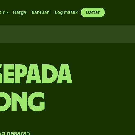
ciri
Harga
Bantuan
Log masuk
Daftar
kepada
ong
ng pasaran