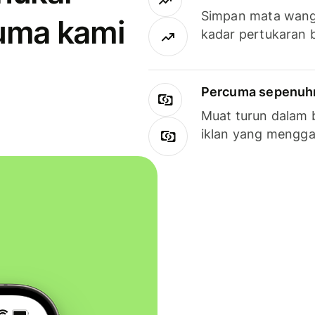
Simpan mata wan
uma kami
kadar pertukaran 
Percuma sepenuhny
Muat turun dalam 
iklan yang mengg