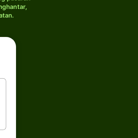
nghantar,
atan.