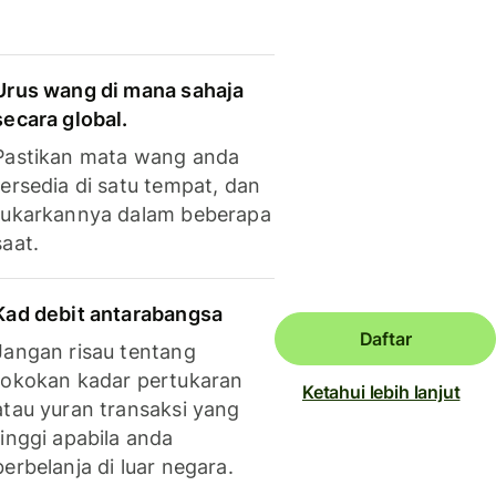
Urus wang di mana sahaja
secara global.
Pastikan mata wang anda
tersedia di satu tempat, dan
tukarkannya dalam beberapa
saat.
Kad debit antarabangsa
Daftar
Jangan risau tentang
tokokan kadar pertukaran
Ketahui lebih lanjut
atau yuran transaksi yang
tinggi apabila anda
berbelanja di luar negara.