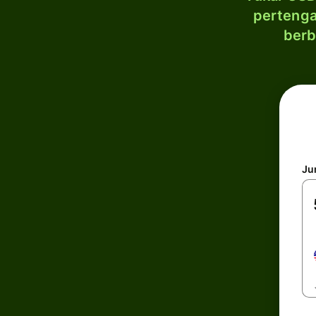
pertenga
berb
Ju