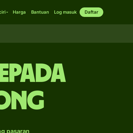
ciri
Harga
Bantuan
Log masuk
Daftar
kepada
ong
ng pasaran