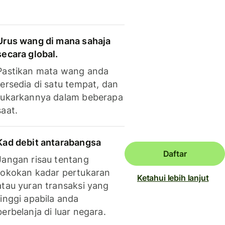
Urus wang di mana sahaja
secara global.
Pastikan mata wang anda
tersedia di satu tempat, dan
tukarkannya dalam beberapa
saat.
Kad debit antarabangsa
Daftar
Jangan risau tentang
tokokan kadar pertukaran
Ketahui lebih lanjut
atau yuran transaksi yang
tinggi apabila anda
berbelanja di luar negara.