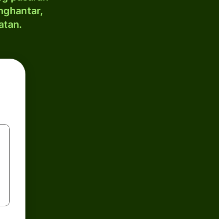
nghantar,
atan.