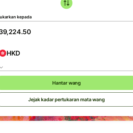
tukarkan kepada
HKD
Hantar wang
Jejak kadar pertukaran mata wang