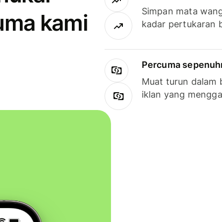
Simpan mata wan
uma kami
kadar pertukaran 
Percuma sepenuhny
Muat turun dalam 
iklan yang mengg