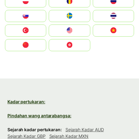
Polska
România
Россия
Slovensko
Ruoŧŧa
ไทย
Türkiye
United States
Vietnam
中国
中國香港特別行政區
Kadar pertukaran:
Pindahan wang antarabangsa:
Sejarah kadar pertukaran:
Sejarah Kadar AUD
Sejarah Kadar GBP
Sejarah Kadar MXN