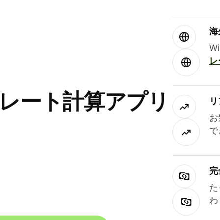
海
W
レ
替レート計算アプリ
リ
お
で
完
た
わ