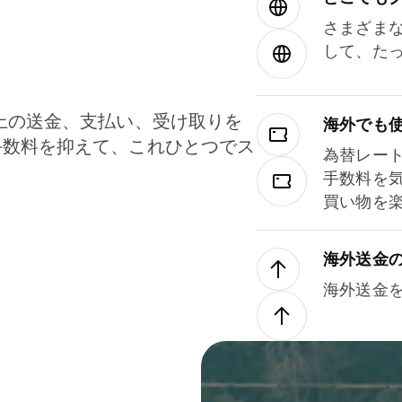
さまざま
して、た
上の送金、支払い、受け取りを
海外でも
手数料を抑えて、これひとつでス
為替レー
。
手数料を
買い物を
海外送金
海外送金