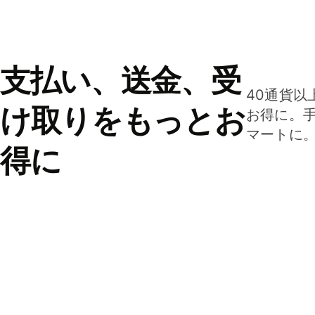
支払い、送金、受
40通貨以
け取りをもっとお
お得に。
マートに
得に