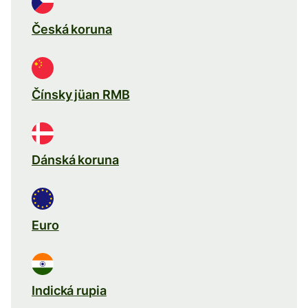
Česká koruna
Čínsky jüan RMB
Dánská koruna
Euro
Indická rupia