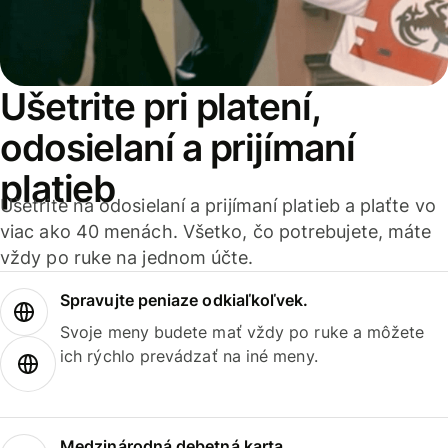
Ušetrite pri platení,
odosielaní a prijímaní
platieb
Ušetrite na odosielaní a prijímaní platieb a plaťte vo
viac ako 40 menách. Všetko, čo potrebujete, máte
vždy po ruke na jednom účte.
Spravujte peniaze odkiaľkoľvek.
Svoje meny budete mať vždy po ruke a môžete
ich rýchlo prevádzať na iné meny.
Medzinárodná debetná karta