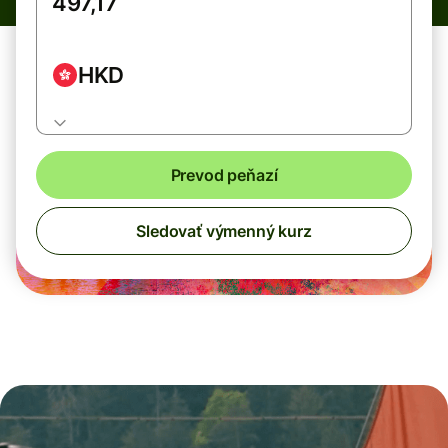
HKD
Prevod peňazí
Sledovať výmenný kurz