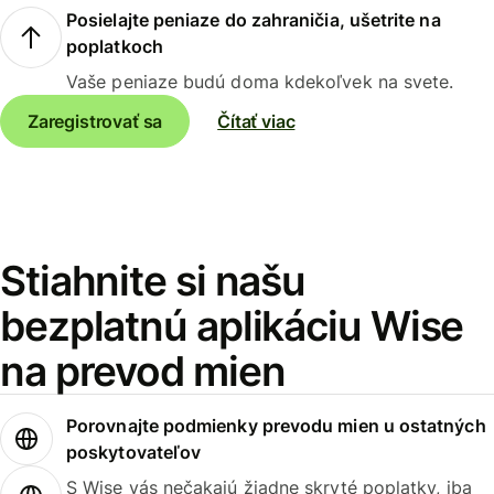
Posielajte peniaze do zahraničia, ušetrite na
poplatkoch
Vaše peniaze budú doma kdekoľvek na svete.
Zaregistrovať sa
Čítať viac
Stiahnite si našu
bezplatnú aplikáciu Wise
na prevod mien
Porovnajte podmienky prevodu mien u ostatných
poskytovateľov
S Wise vás nečakajú žiadne skryté poplatky, iba