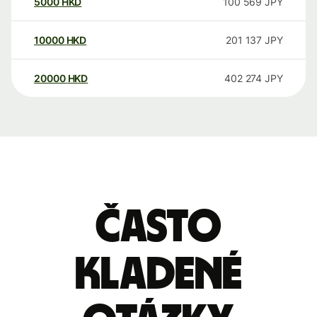
5000
HKD
100 569
JPY
10000
HKD
201 137
JPY
20000
HKD
402 274
JPY
Často
kladené