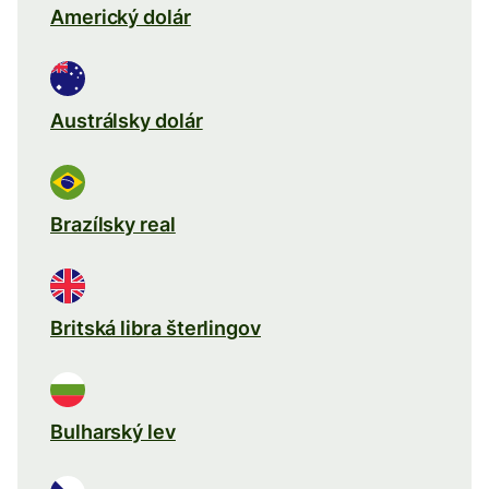
Americký dolár
Austrálsky dolár
Brazílsky real
Britská libra šterlingov
Bulharský lev