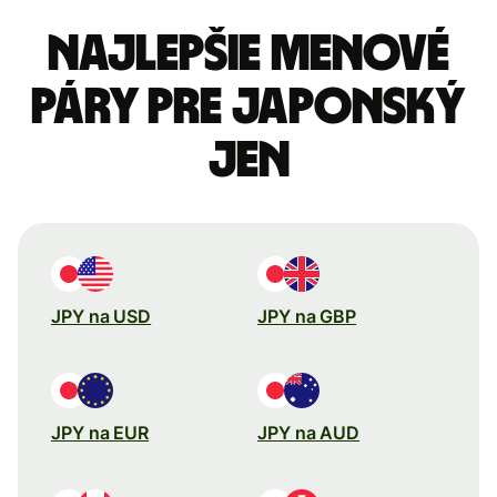
Najlepšie menové
páry pre Japonský
jen
JPY na USD
JPY na GBP
JPY na EUR
JPY na AUD