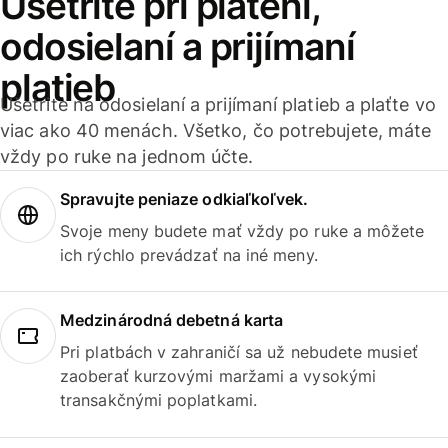
Ušetrite pri platení,
odosielaní a prijímaní
platieb
Ušetrite na odosielaní a prijímaní platieb a plaťte vo
viac ako 40 menách. Všetko, čo potrebujete, máte
vždy po ruke na jednom účte.
Spravujte peniaze odkiaľkoľvek.
Svoje meny budete mať vždy po ruke a môžete
ich rýchlo prevádzať na iné meny.
Medzinárodná debetná karta
Pri platbách v zahraničí sa už nebudete musieť
zaoberať kurzovými maržami a vysokými
transakčnými poplatkami.