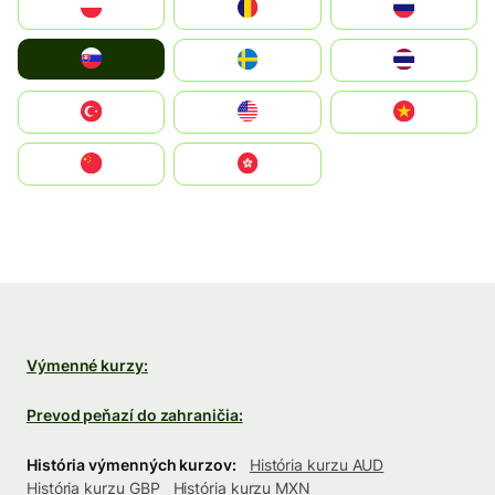
Polska
România
Россия
Slovensko
Ruoŧŧa
ไทย
Türkiye
United States
Vietnam
中国
中國香港特別行政區
Výmenné kurzy:
Prevod peňazí do zahraničia:
História výmenných kurzov:
História kurzu AUD
História kurzu GBP
História kurzu MXN