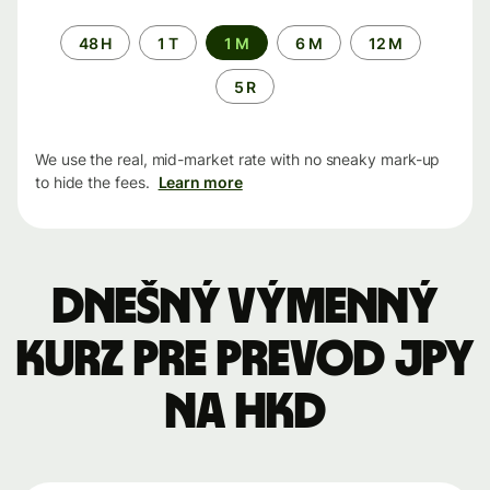
Time
48 H
1 T
1 M
6 M
12 M
period
5 R
We use the real, mid-market rate with no sneaky mark-up
to hide the fees.
Learn more
Dnešný výmenný
kurz pre prevod JPY
na HKD