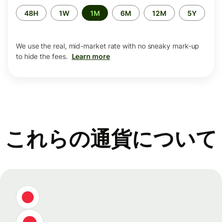
Time
48H
1W
1M
6M
12M
5Y
period
We use the real, mid-market rate with no sneaky mark-up
to hide the fees.
Learn more
これらの通貨について