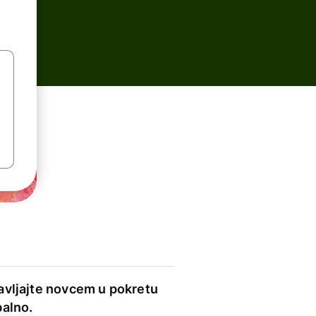
avljajte novcem u pokretu
balno.