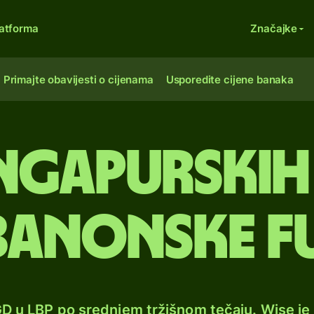
atforma
Značajke
Primajte obavijesti o cijenama
Usporedite cijene banaka
ingapurski
ibanonske f
GD u LBP po srednjem tržišnom tečaju. Wise j