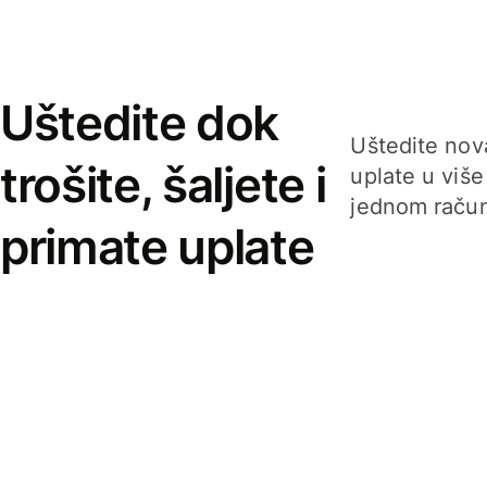
Uštedite dok
Uštedite nova
trošite, šaljete i
uplate u više
jednom račun
primate uplate