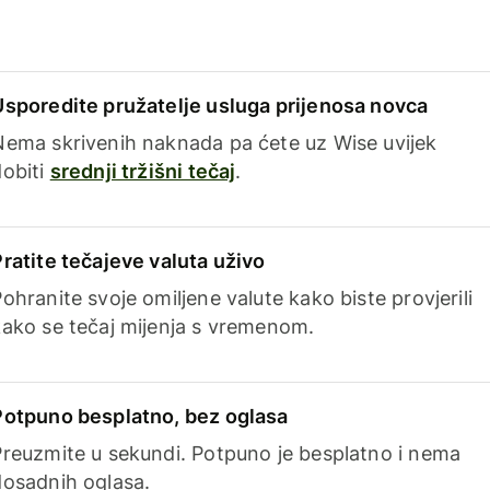
Usporedite pružatelje usluga prijenosa novca
Nema skrivenih naknada pa ćete uz Wise uvijek
dobiti
srednji tržišni tečaj
.
Pratite tečajeve valuta uživo
ohranite svoje omiljene valute kako biste provjerili
kako se tečaj mijenja s vremenom.
Potpuno besplatno, bez oglasa
Preuzmite u sekundi. Potpuno je besplatno i nema
dosadnih oglasa.