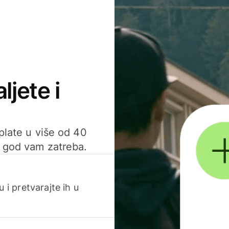
ljete i
uplate u više od 40
d god vam zatreba.
 i pretvarajte ih u