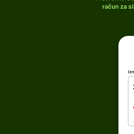
račun za s
Iz