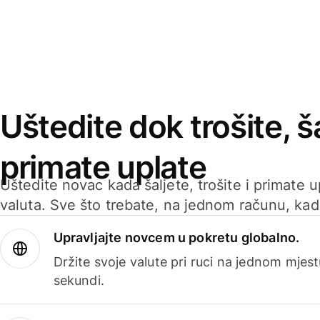
Uštedite dok trošite, ša
primate uplate
Uštedite novac kada šaljete, trošite i primate 
valuta. Sve što trebate, na jednom računu, ka
Upravljajte novcem u pokretu globalno.
Držite svoje valute pri ruci na jednom mjestu
sekundi.