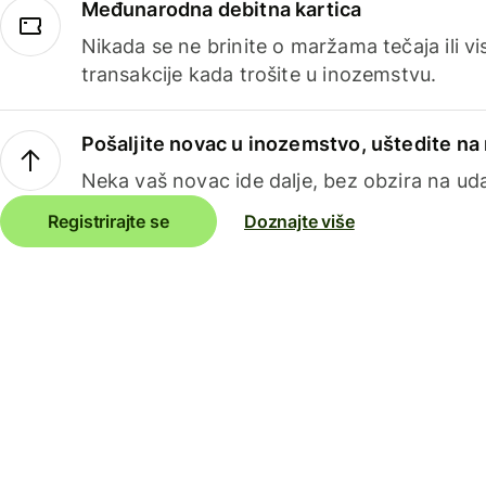
Međunarodna debitna kartica
Nikada se ne brinite o maržama tečaja ili 
transakcije kada trošite u inozemstvu.
Pošaljite novac u inozemstvo, uštedite n
Neka vaš novac ide dalje, bez obzira na uda
Registrirajte se
Doznajte više