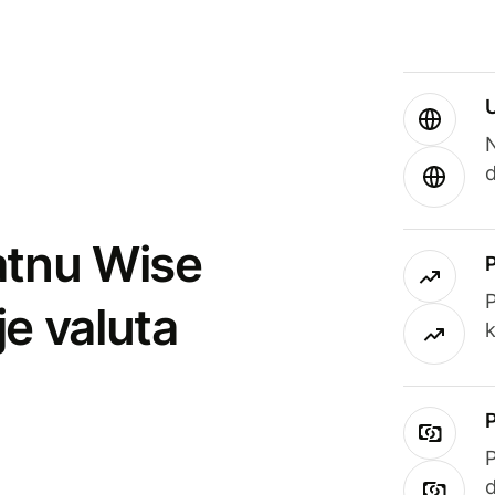
atnu Wise
P
je valuta