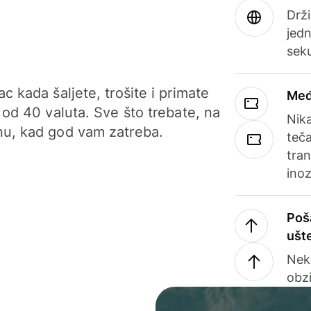
Drži
jedn
sek
c kada šaljete, trošite i primate
Međ
 od 40 valuta. Sve što trebate, na
Nik
u, kad god vam zatreba.
teča
tran
ino
Poš
ušt
Nek
obzi