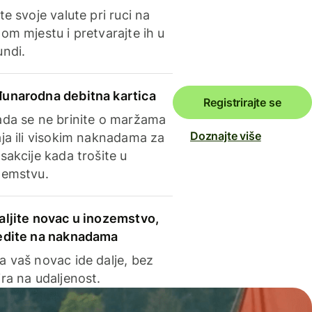
te svoje valute pri ruci na
om mjestu i pretvarajte ih u
undi.
unarodna debitna kartica
Registrirajte se
ada se ne brinite o maržama
Doznajte više
ja ili visokim naknadama za
sakcije kada trošite u
zemstvu.
aljite novac u inozemstvo,
edite na naknadama
a vaš novac ide dalje, bez
ra na udaljenost.