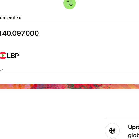
omijenite u
LBP
Upr
glo