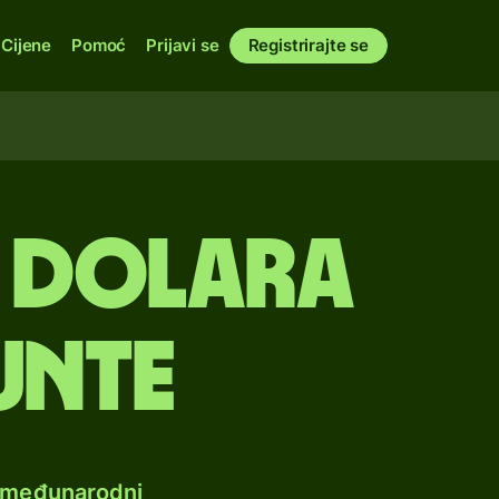
Cijene
Pomoć
Prijavi se
Registrirajte se
h dolara
unte
e međunarodni