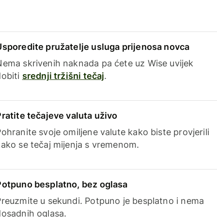
Usporedite pružatelje usluga prijenosa novca
Nema skrivenih naknada pa ćete uz Wise uvijek
dobiti
srednji tržišni tečaj
.
Pratite tečajeve valuta uživo
ohranite svoje omiljene valute kako biste provjerili
kako se tečaj mijenja s vremenom.
Potpuno besplatno, bez oglasa
Preuzmite u sekundi. Potpuno je besplatno i nema
dosadnih oglasa.