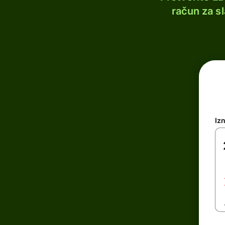
račun za s
Iz