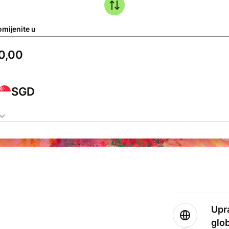
omijenite u
SGD
Upr
glo