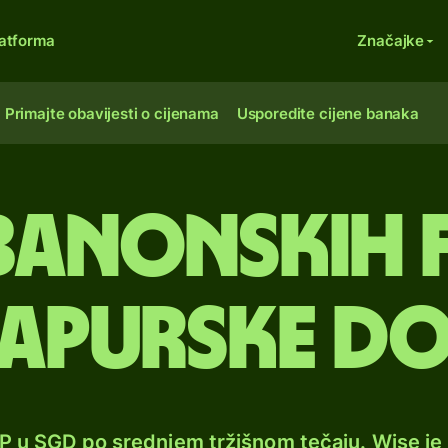
atforma
Značajke
Primajte obavijesti o cijenama
Usporedite cijene banaka
banonskih 
gapurske do
BP u SGD po srednjem tržišnom tečaju. Wise j