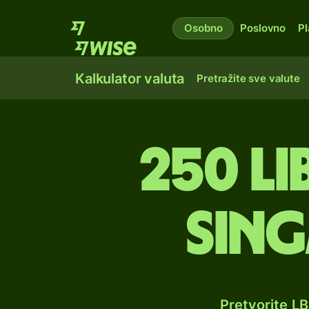
Osobno
Poslovno
Pl
Kalkulator valuta
Pretražite sve valute
250 li
sin
Pretvorite L