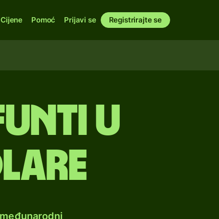
Cijene
Pomoć
Prijavi se
Registrirajte se
funti u
lare
e međunarodni