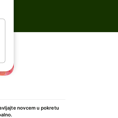
avljajte novcem u pokretu
balno.