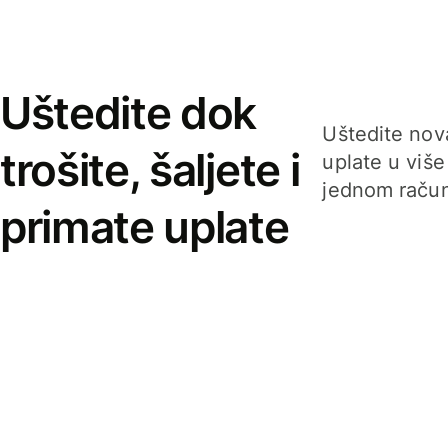
Uštedite dok
Uštedite nova
trošite, šaljete i
uplate u više
jednom račun
primate uplate