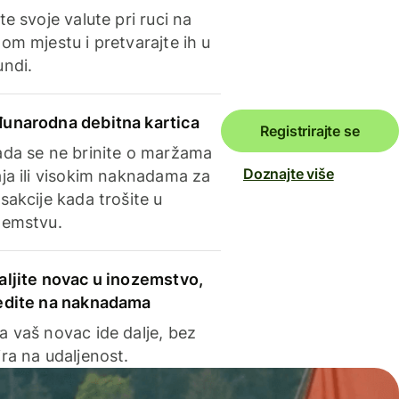
te svoje valute pri ruci na
om mjestu i pretvarajte ih u
undi.
unarodna debitna kartica
Registrirajte se
ada se ne brinite o maržama
Doznajte više
ja ili visokim naknadama za
sakcije kada trošite u
zemstvu.
aljite novac u inozemstvo,
edite na naknadama
a vaš novac ide dalje, bez
ra na udaljenost.