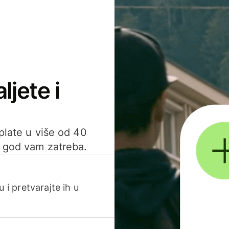
ljete i
uplate u više od 40
d god vam zatreba.
 i pretvarajte ih u