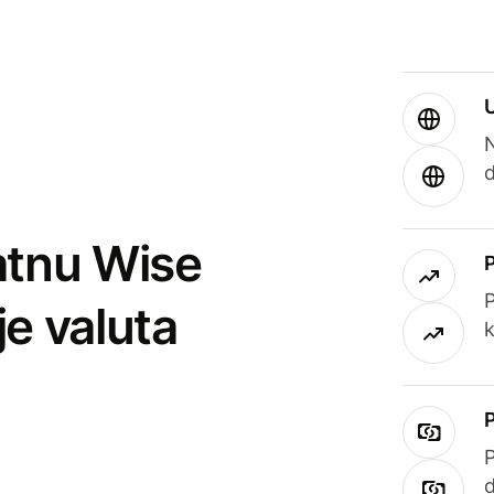
atnu Wise
P
je valuta