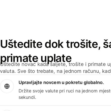
Uštedite dok trošite, ša
primate uplate
Uštedite novac kada šaljete, trošite i primate 
valuta. Sve što trebate, na jednom računu, ka
Upravljajte novcem u pokretu globalno.
Držite svoje valute pri ruci na jednom mjestu
sekundi.