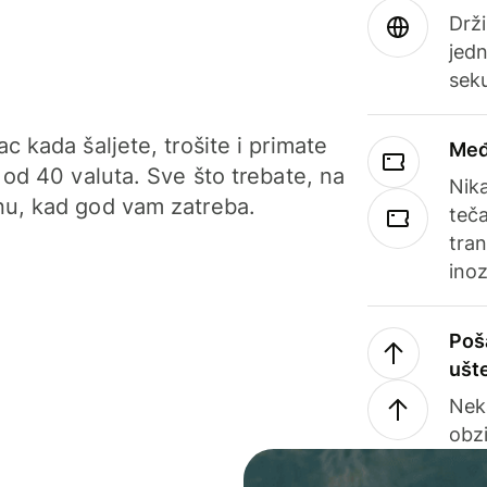
Drži
jedn
sek
c kada šaljete, trošite i primate
Međ
 od 40 valuta. Sve što trebate, na
Nik
u, kad god vam zatreba.
teča
tran
ino
Poš
ušt
Nek
obzi