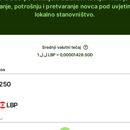
lanje, potrošnju i pretvaranje novca pod uvjeti
lokalno stanovništvo.
Srednji valutni tečaj
ل.ل.1 LBP = 0,00001428 SGD
nos
LBP