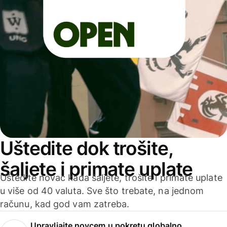
Uštedite dok trošite,
šaljete i primate uplate
Uštedite novac kada šaljete, trošite i primate uplate
u više od 40 valuta. Sve što trebate, na jednom
računu, kad god vam zatreba.
Upravljajte novcem u pokretu globalno.