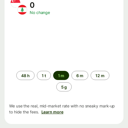
0
No change
Time
48 h
1 t
1 m
6 m
12 m
period
5 g
We use the real, mid-market rate with no sneaky mark-up
to hide the fees.
Learn more