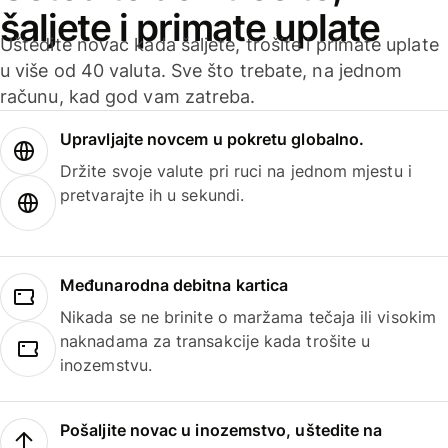
šaljete i primate uplate
Uštedite novac kada šaljete, trošite i primate uplate
u više od 40 valuta. Sve što trebate, na jednom
računu, kad god vam zatreba.
Upravljajte novcem u pokretu globalno.
Držite svoje valute pri ruci na jednom mjestu i
pretvarajte ih u sekundi.
Međunarodna debitna kartica
Nikada se ne brinite o maržama tečaja ili visokim
naknadama za transakcije kada trošite u
inozemstvu.
Pošaljite novac u inozemstvo, uštedite na