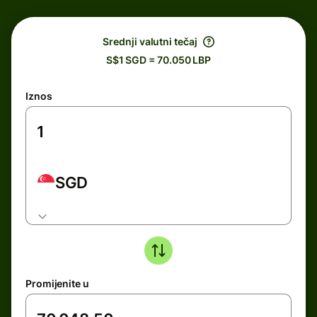
Srednji valutni tečaj
S$1 SGD = 70.050 LBP
Iznos
SGD
Promijenite u