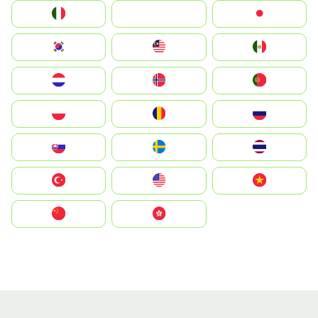
Italia
JA
Japan
South Korea
Malay
Mexico
Nederland
Norge
Portugal
Polska
România
Россия
Slovensko
Ruoŧŧa
ไทย
Türkiye
United States
Vietnam
中国
中國香港特別行政區