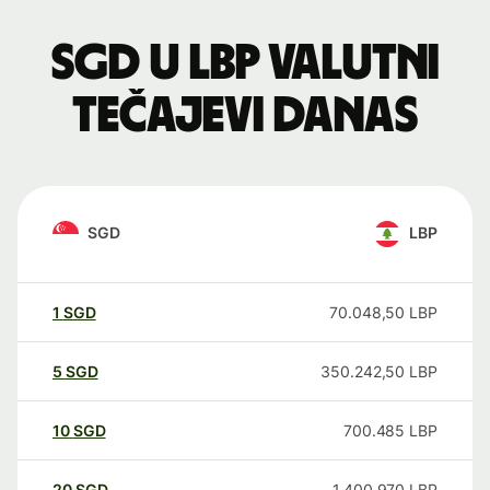
SGD u LBP valutni
tečajevi danas
SGD
LBP
1
SGD
70.048,50
LBP
5
SGD
350.242,50
LBP
10
SGD
700.485
LBP
20
SGD
1.400.970
LBP