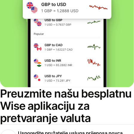
Preuzmite našu besplatnu
Wise aplikaciju za
pretvaranje valuta
Usporedite pružatelje usluga prijenosa novca