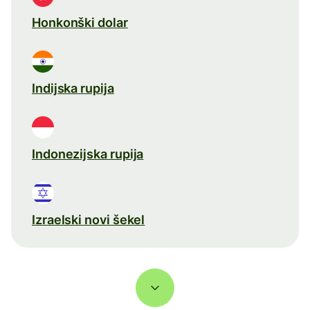
Honkonški dolar
Indijska rupija
Indonezijska rupija
Izraelski novi šekel