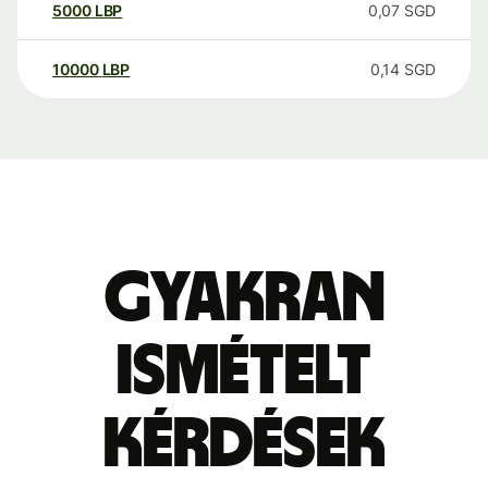
5000
LBP
0,07
SGD
10000
LBP
0,14
SGD
Gyakran
ismételt
kérdések