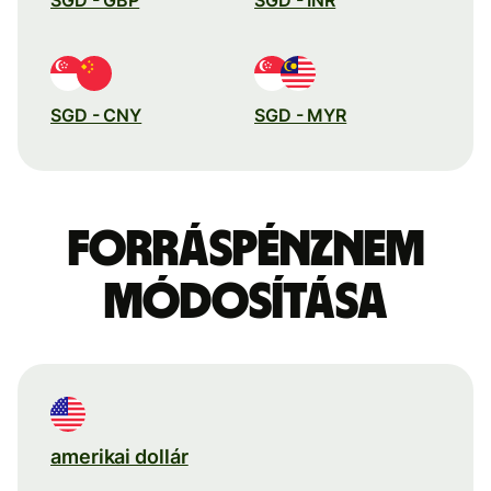
SGD - CNY
SGD - MYR
Forráspénznem
módosítása
amerikai dollár