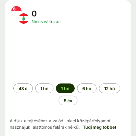
0
Nincs változás
Időszak
48 ó
1 hé
1 hó
6 hó
12 hó
5 év
A díjak elrejtéséhez a valódi, piaci középárfolyamot
használjuk, alattomos felárak nélkül.
Tudj meg többet