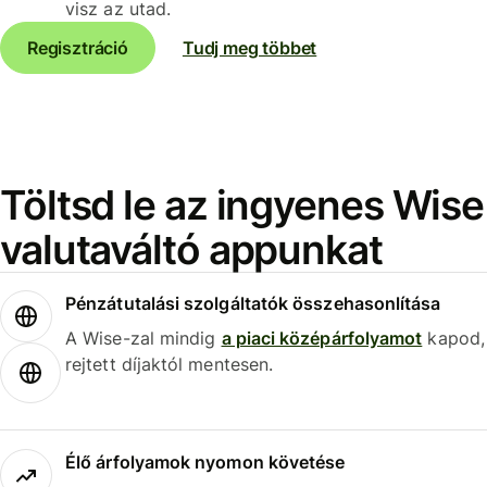
visz az utad.
Regisztráció
Tudj meg többet
Töltsd le az ingyenes Wise
valutaváltó appunkat
Pénzátutalási szolgáltatók összehasonlítása
A Wise-zal mindig
a piaci középárfolyamot
kapod,
rejtett díjaktól mentesen.
Élő árfolyamok nyomon követése