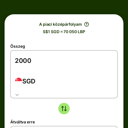
A piaci középárfolyam
S$1 SGD = 70 050 LBP
Összeg
SGD
Átváltva erre