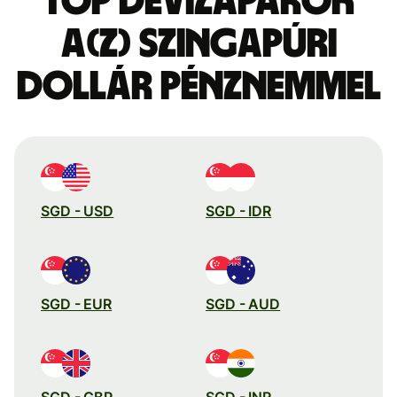
Top devizapárok
a(z) szingapúri
dollár pénznemmel
SGD - USD
SGD - IDR
SGD - EUR
SGD - AUD
SGD - GBP
SGD - INR