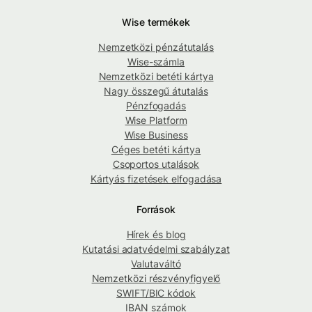
Wise termékek
Nemzetközi pénzátutalás
Wise-számla
Nemzetközi betéti kártya
Nagy összegű átutalás
Pénzfogadás
Wise Platform
Wise Business
Céges betéti kártya
Csoportos utalások
Kártyás fizetések elfogadása
Források
Hírek és blog
Kutatási adatvédelmi szabályzat
Valutaváltó
Nemzetközi részvényfigyelő
SWIFT/BIC kódok
IBAN számok