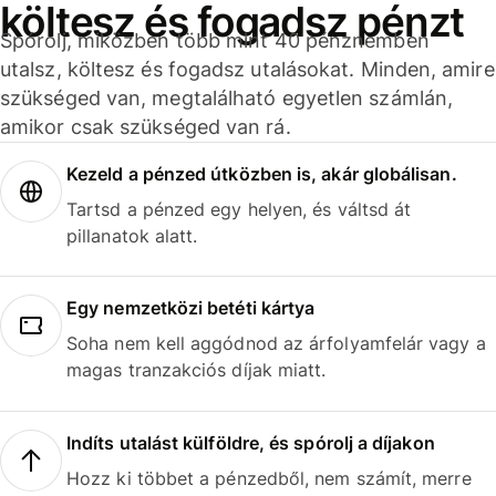
költesz és fogadsz pénzt
Spórolj, miközben több mint 40 pénznemben
utalsz, költesz és fogadsz utalásokat. Minden, amire
szükséged van, megtalálható egyetlen számlán,
amikor csak szükséged van rá.
Kezeld a pénzed útközben is, akár globálisan.
Tartsd a pénzed egy helyen, és váltsd át
pillanatok alatt.
Egy nemzetközi betéti kártya
Soha nem kell aggódnod az árfolyamfelár vagy a
magas tranzakciós díjak miatt.
Indíts utalást külföldre, és spórolj a díjakon
Hozz ki többet a pénzedből, nem számít, merre