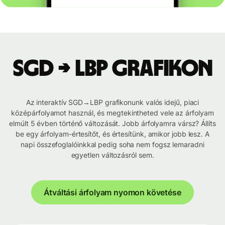
SGD → LBP grafikon
Az interaktív SGD→LBP grafikonunk valós idejű, piaci
középárfolyamot használ, és megtekintheted vele az árfolyam
elmúlt 5 évben történő változását. Jobb árfolyamra vársz? Állíts
be egy árfolyam-értesítőt, és értesítünk, amikor jobb lesz. A
napi összefoglalóinkkal pedig soha nem fogsz lemaradni
egyetlen változásról sem.
Átváltási árfolyam nyomon követése