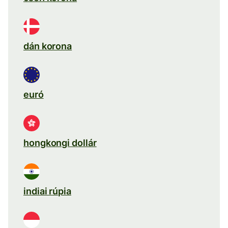
dán korona
euró
hongkongi dollár
indiai rúpia