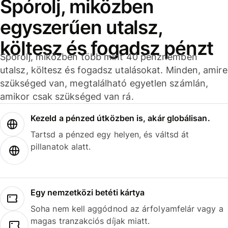
Spórolj, miközben
egyszerűen utalsz,
költesz és fogadsz pénzt
Spórolj, miközben több mint 40 pénznemben
utalsz, költesz és fogadsz utalásokat. Minden, amire
szükséged van, megtalálható egyetlen számlán,
amikor csak szükséged van rá.
Kezeld a pénzed útközben is, akár globálisan.
Tartsd a pénzed egy helyen, és váltsd át
pillanatok alatt.
Egy nemzetközi betéti kártya
Soha nem kell aggódnod az árfolyamfelár vagy a
magas tranzakciós díjak miatt.