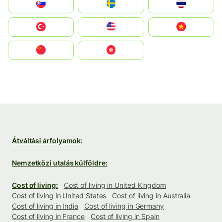
Slovensko
Ruoŧŧa
ไทย
Türkiye
United States
Vietnam
中国
中國香港特別行政區
Átváltási árfolyamok:
Nemzetközi utalás külföldre:
Cost of living:
Cost of living in United Kingdom
Cost of living in United States
Cost of living in Australia
Cost of living in India
Cost of living in Germany
Cost of living in France
Cost of living in Spain