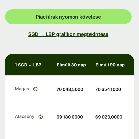
Piaci árak nyomon követése
SGD → LBP grafikon megtekintése
1 SGD → LBP
Elmúlt 30 nap
Elmúlt 90 nap
Magas
70 048,5000
70 654,1000
Alacsony
69 180,0000
69 020,0000