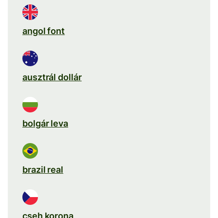
angol font
ausztrál dollár
bolgár leva
brazil real
cseh korona