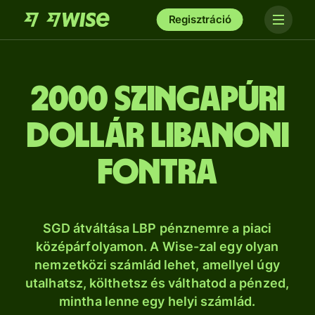
Regisztráció
2000 szingapúri
dollár libanoni
fontra
SGD átváltása LBP pénznemre a piaci
középárfolyamon. A Wise-zal egy olyan
nemzetközi számlád lehet, amellyel úgy
utalhatsz, költhetsz és válthatod a pénzed,
mintha lenne egy helyi számlád.