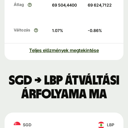
Átlag
69 504,4400
69 624,7122
Változás
1.07
%
-0.86
%
Teljes előzmények megtekintése
SGD → LBP átváltási
árfolyama ma
SGD
LBP