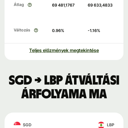
Átlag
69 481,1767
69 633,4833
Változás
0.96
%
-1.16
%
Teljes előzmények megtekintése
SGD → LBP átváltási
árfolyama ma
SGD
LBP