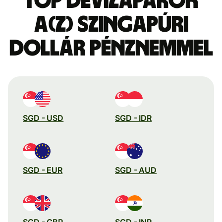
Top devizapárok
a(z) szingapúri
dollár pénznemmel
SGD - USD
SGD - IDR
SGD - EUR
SGD - AUD
SGD - GBP
SGD - INR