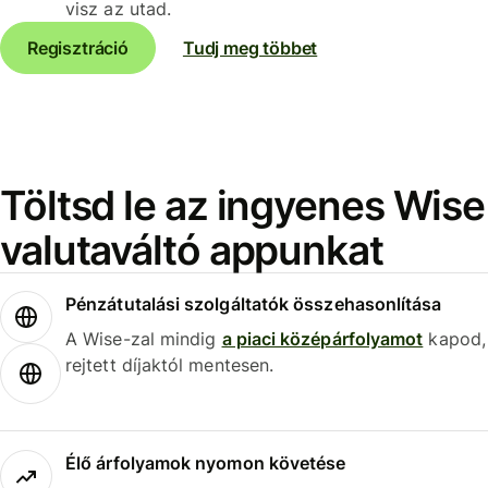
visz az utad.
Regisztráció
Tudj meg többet
Töltsd le az ingyenes Wise
valutaváltó appunkat
Pénzátutalási szolgáltatók összehasonlítása
A Wise-zal mindig
a piaci középárfolyamot
kapod,
rejtett díjaktól mentesen.
Élő árfolyamok nyomon követése