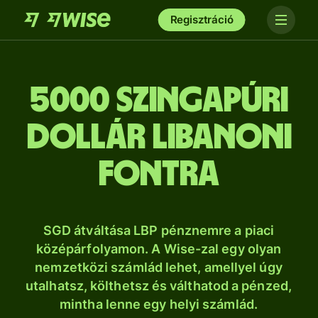
Regisztráció
5000 szingapúri
dollár libanoni
fontra
SGD átváltása LBP pénznemre a piaci
középárfolyamon. A Wise-zal egy olyan
nemzetközi számlád lehet, amellyel úgy
utalhatsz, költhetsz és válthatod a pénzed,
mintha lenne egy helyi számlád.