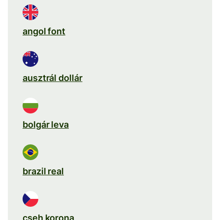
angol font
ausztrál dollár
bolgár leva
brazil real
cseh korona