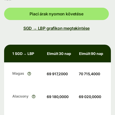
Piaci árak nyomon követése
SGD → LBP grafikon megtekintése
1 SGD → LBP
Elmúlt 30 nap
Elmúlt 90 nap
Magas
69 917,2000
70 715,4000
Alacsony
69 180,0000
69 020,0000