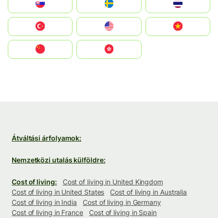
Slovensko
Ruoŧŧa
ไทย
Türkiye
United States
Vietnam
中国
中國香港特別行政區
Átváltási árfolyamok:
Nemzetközi utalás külföldre:
Cost of living:
Cost of living in United Kingdom
Cost of living in United States
Cost of living in Australia
Cost of living in India
Cost of living in Germany
Cost of living in France
Cost of living in Spain