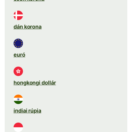
dán korona
euró
hongkongi dollár
indiai rúpia