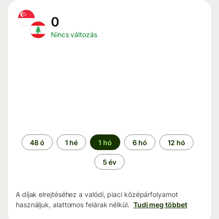
0
Nincs változás
Időszak
48 ó
1 hé
1 hó
6 hó
12 hó
5 év
A díjak elrejtéséhez a valódi, piaci középárfolyamot
használjuk, alattomos felárak nélkül.
Tudj meg többet