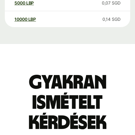
5000
LBP
0,07
SGD
10000
LBP
0,14
SGD
Gyakran
ismételt
kérdések