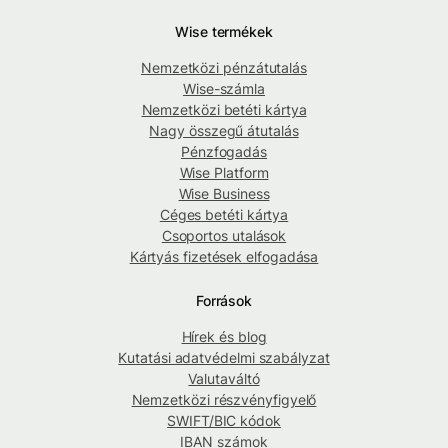
Wise termékek
Nemzetközi pénzátutalás
Wise-számla
Nemzetközi betéti kártya
Nagy összegű átutalás
Pénzfogadás
Wise Platform
Wise Business
Céges betéti kártya
Csoportos utalások
Kártyás fizetések elfogadása
Források
Hírek és blog
Kutatási adatvédelmi szabályzat
Valutaváltó
Nemzetközi részvényfigyelő
SWIFT/BIC kódok
IBAN számok