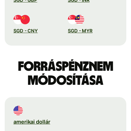
SGD - CNY
SGD - MYR
Forráspénznem
módosítása
amerikai dollár