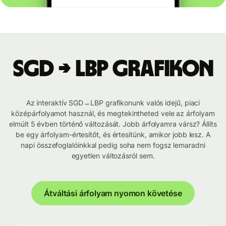
SGD → LBP grafikon
Az interaktív SGD→LBP grafikonunk valós idejű, piaci
középárfolyamot használ, és megtekintheted vele az árfolyam
elmúlt 5 évben történő változását. Jobb árfolyamra vársz? Állíts
be egy árfolyam-értesítőt, és értesítünk, amikor jobb lesz. A
napi összefoglalóinkkal pedig soha nem fogsz lemaradni
egyetlen változásról sem.
Átváltási árfolyam nyomon követése