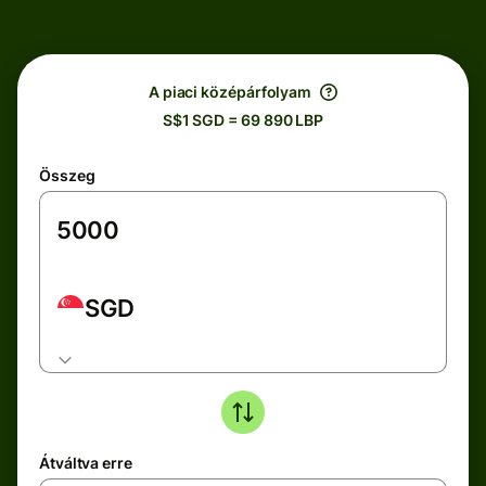
A piaci középárfolyam
S$1 SGD = 69 890 LBP
Összeg
SGD
Átváltva erre