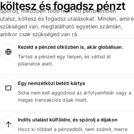
költesz és fogadsz pénzt
Spórolj, miközben több mint 40 pénznemben
utalsz, költesz és fogadsz utalásokat. Minden, amire
szükséged van, megtalálható egyetlen számlán,
amikor csak szükséged van rá.
Kezeld a pénzed útközben is, akár globálisan.
Tartsd a pénzed egy helyen, és váltsd át
pillanatok alatt.
Egy nemzetközi betéti kártya
Soha nem kell aggódnod az árfolyamfelár vagy a
magas tranzakciós díjak miatt.
Indíts utalást külföldre, és spórolj a díjakon
Hozz ki többet a pénzedből, nem számít, merre