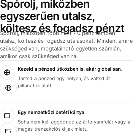
Spórolj, miközben
egyszerűen utalsz,
költesz és fogadsz pénzt
Spórolj, miközben több mint 40 pénznemben
utalsz, költesz és fogadsz utalásokat. Minden, amire
szükséged van, megtalálható egyetlen számlán,
amikor csak szükséged van rá.
Kezeld a pénzed útközben is, akár globálisan.
Tartsd a pénzed egy helyen, és váltsd át
pillanatok alatt.
Egy nemzetközi betéti kártya
Soha nem kell aggódnod az árfolyamfelár vagy a
magas tranzakciós díjak miatt.