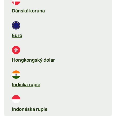
Dánská koruna
Euro
Hongkongský dolar
Indická rupie
Indonéská rupie