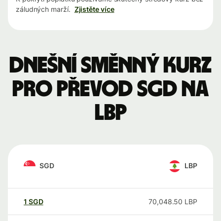
záludných marží.
Zjistěte více
Dnešní směnný kurz
pro převod SGD na
LBP
SGD
LBP
1
SGD
70,048.50
LBP