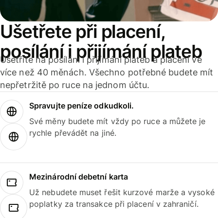
Ušetřete při placení,
posílání i přijímání plateb
Ušetříte na posílání i přijímání plateb a placení ve
více než 40 měnách. Všechno potřebné budete mít
nepřetržitě po ruce na jednom účtu.
Spravujte peníze odkudkoli.
Své měny budete mít vždy po ruce a můžete je
rychle převádět na jiné.
Mezinárodní debetní karta
Už nebudete muset řešit kurzové marže a vysoké
poplatky za transakce při placení v zahraničí.