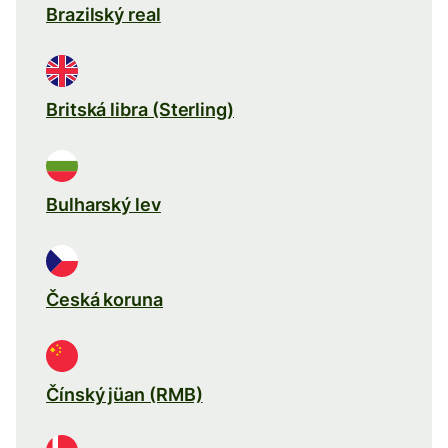
Brazilský real
Britská libra (Sterling)
Bulharský lev
Česká koruna
Čínský jüan (RMB)