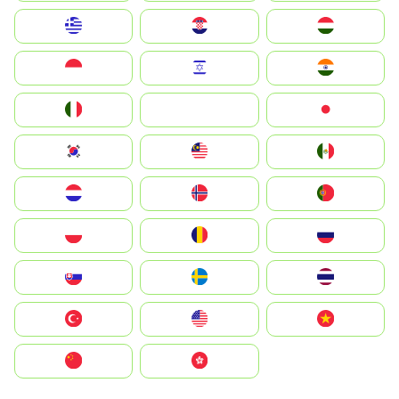
Greece
Hrvatska
Magyarország
Indonesia
Israel
India
Italia
JA
Japan
South Korea
Malay
Mexico
Nederland
Norge
Portugal
Polska
România
Россия
Slovensko
Ruoŧŧa
ไทย
Türkiye
United States
Vietnam
中国
中國香港特別行政區