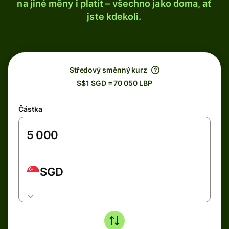
na jiné měny i platit – všechno jako doma, ať
jste kdekoli.
Středový směnný kurz
S$1 SGD = 70 050 LBP
Částka
SGD