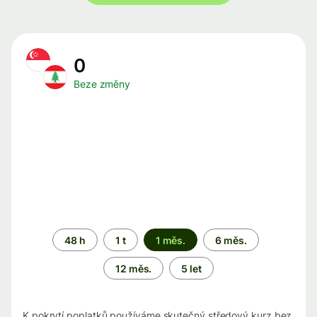
0
Beze změny
Časové
48 h
1 t
1 měs.
6 měs.
období
12 měs.
5 let
K pokrytí poplatků používáme skutečný středový kurz bez