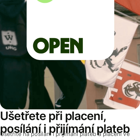
Ušetřete při placení,
posílání i přijímání plateb
Ušetříte na posílání i přijímání plateb a placení ve