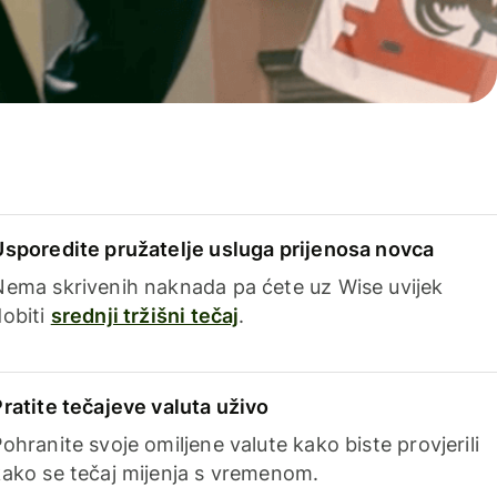
Usporedite pružatelje usluga prijenosa novca
Nema skrivenih naknada pa ćete uz Wise uvijek
dobiti
srednji tržišni tečaj
.
Pratite tečajeve valuta uživo
ohranite svoje omiljene valute kako biste provjerili
kako se tečaj mijenja s vremenom.