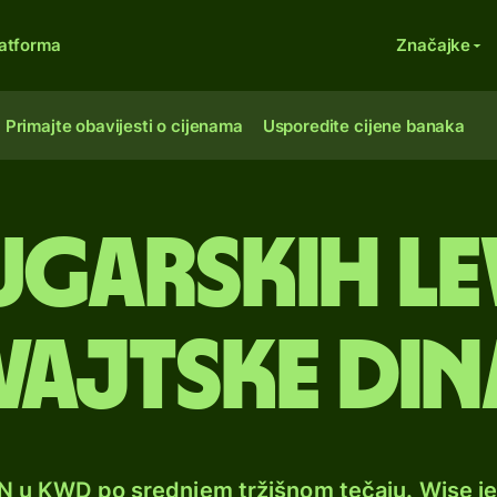
atforma
Značajke
Primajte obavijesti o cijenama
Usporedite cijene banaka
ugarskih le
vajtske din
N u KWD po srednjem tržišnom tečaju. Wise j