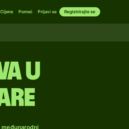
Cijene
Pomoć
Prijavi se
Registrirajte se
va u
are
e međunarodni