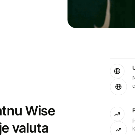
atnu Wise
P
je valuta