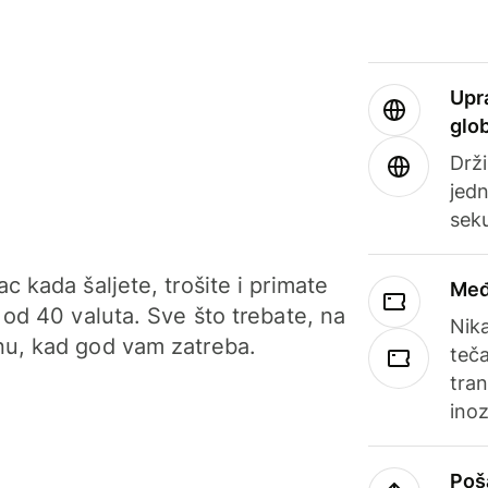
Upr
glo
Drži
jedn
sek
c kada šaljete, trošite i primate
Međ
 od 40 valuta. Sve što trebate, na
Nik
u, kad god vam zatreba.
teča
tran
ino
Poš