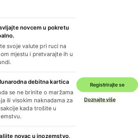
avljajte novcem u pokretu
balno.
te svoje valute pri ruci na
om mjestu i pretvarajte ih u
undi.
unarodna debitna kartica
Registrirajte se
ada se ne brinite o maržama
Doznajte više
ja ili visokim naknadama za
sakcije kada trošite u
zemstvu.
aljite novac u inozemstvo,