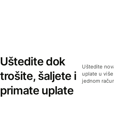
Uštedite dok
Uštedite nova
trošite, šaljete i
uplate u više
jednom račun
primate uplate