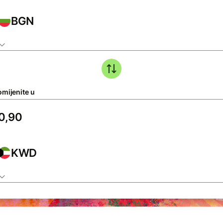
BGN
omijenite u
KWD