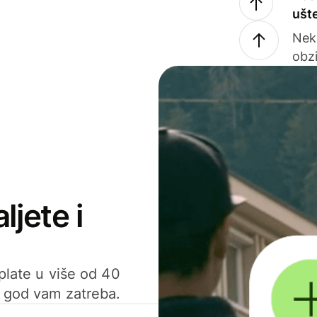
ušt
Nek
obzi
ljete i
uplate u više od 40
d god vam zatreba.