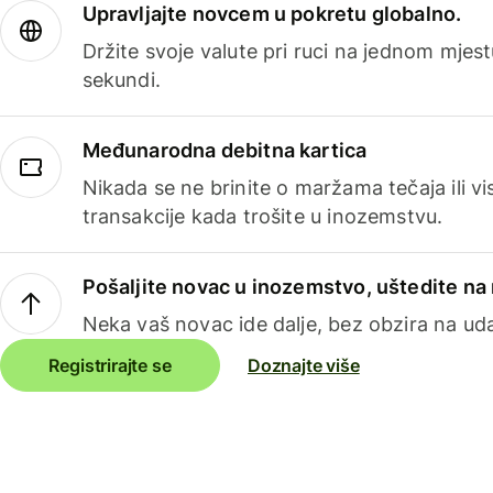
Upravljajte novcem u pokretu globalno.
Držite svoje valute pri ruci na jednom mjestu
sekundi.
Međunarodna debitna kartica
Nikada se ne brinite o maržama tečaja ili 
transakcije kada trošite u inozemstvu.
Pošaljite novac u inozemstvo, uštedite n
Neka vaš novac ide dalje, bez obzira na uda
Registrirajte se
Doznajte više