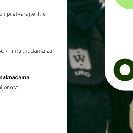
 i pretvarajte ih u
visokim naknadama za
a naknadama
ljenost.