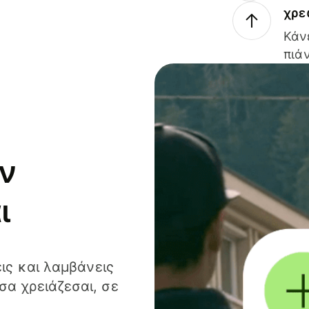
χρε
Κάν
πιάν
ν
ι
ις και λαμβάνεις
α χρειάζεσαι, σε