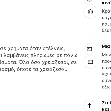
κιν
Κρά
συγ
και
δευ
Μια
σε χρήματα όταν στέλνεις,
Μην
αι λαμβάνεις πληρωμές σε πάνω
προ
ίσματα. Όλα όσα χρειάζεσαι, σε
συν
ιασμό, όποτε τα χρειάζεσαι.
για
συν
εξω
Στε
και