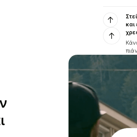
Στε
και
χρε
Κάν
πιάν
ν
ι