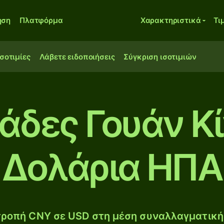
ηση
Πλατφόρμα
Χαρακτηριστικά
Τι
ισοτιμίες
Λάβετε ειδοποιήσεις
Σύγκριση ισοτιμιών
ιάδες Γουάν Κ
Δολάρια ΗΠΑ
ροπή CNY σε USD στη μέση συναλλαγματική 