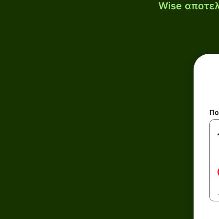
Wise αποτελ
Πο