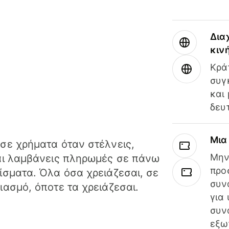
Δια
κιν
Κρά
συγ
και
δευ
Μια
σε χρήματα όταν στέλνεις,
Μην
αι λαμβάνεις πληρωμές σε πάνω
προ
ίσματα. Όλα όσα χρειάζεσαι, σε
συν
ιασμό, όποτε τα χρειάζεσαι.
για
συν
εξω