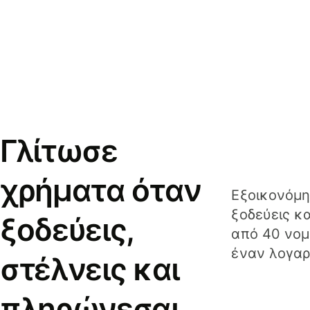
Γλίτωσε
χρήματα όταν
Εξοικονόμη
ξοδεύεις κ
ξοδεύεις,
από 40 νομ
έναν λογαρ
στέλνεις και
πληρώνεσαι