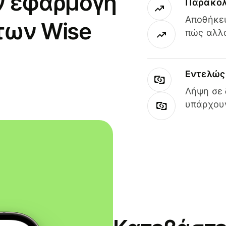
ν εφαρμογή
Παρακολ
Αποθήκευ
των Wise
πώς αλλά
Εντελώς 
Λήψη σε 
υπάρχουν