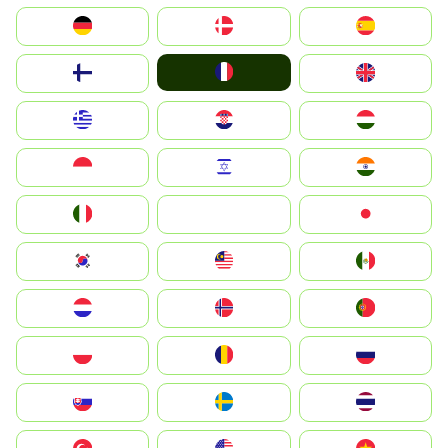
Deutschland
Denmark
España
France
Suomi
United Kingdom
Greece
Hrvatska
Magyarország
Indonesia
Israel
India
Italia
JA
Japan
South Korea
Malay
Mexico
Nederland
Norge
Portugal
Polska
România
Россия
Slovensko
Ruoŧŧa
ไทย