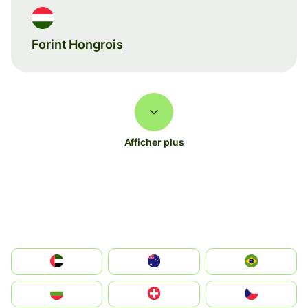
Forint Hongrois
Afficher plus
الإمارات العربية المتحدة
Australia
Brazil
България
Switzerland
Czechia