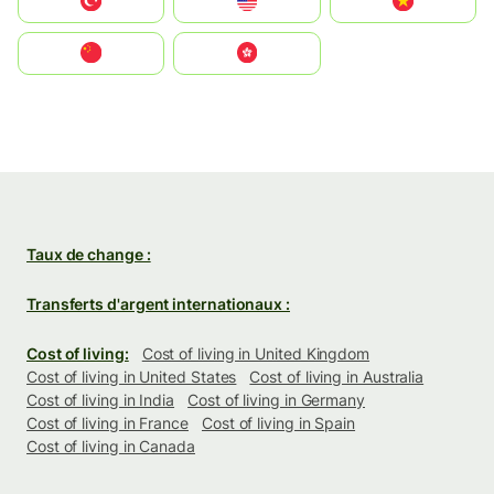
Türkiye
United States
Vietnam
中国
中國香港特別行政區
Taux de change :
Transferts d'argent internationaux :
Cost of living:
Cost of living in United Kingdom
Cost of living in United States
Cost of living in Australia
Cost of living in India
Cost of living in Germany
Cost of living in France
Cost of living in Spain
Cost of living in Canada