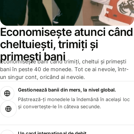
Economisește atunci când
cheltuiești, trimiți și
primești bani
Economisește bani când trimiți, cheltui și primești
bani în peste 40 de monede. Tot ce ai nevoie, într-
un singur cont, oricând ai nevoie.
Gestionează banii din mers, la nivel global.
Păstrează-ți monedele la îndemână în același loc
și convertește-le în câteva secunde.
Un card internațional de debit