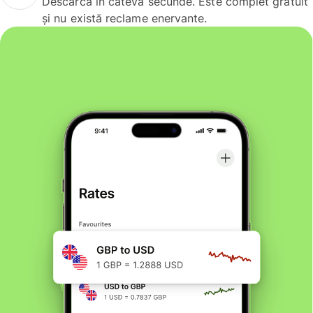
Descarcă în câteva secunde. Este complet gratuit
și nu există reclame enervante.