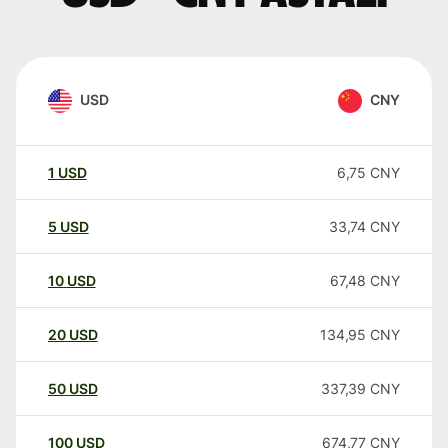
USD
CNY
1
USD
6,75
CNY
5
USD
33,74
CNY
10
USD
67,48
CNY
20
USD
134,95
CNY
50
USD
337,39
CNY
100
USD
674,77
CNY