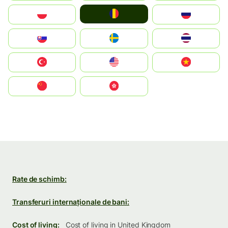
România
Polska
Россия
Slovensko
Ruoŧŧa
ไทย
Türkiye
United States
Vietnam
中国
中國香港特別行政區
Rate de schimb:
Transferuri internaționale de bani:
Cost of living:
Cost of living in United Kingdom