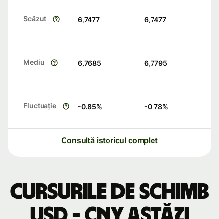
Scăzut
6,7477
6,7477
Mediu
6,7685
6,7795
Fluctuație
-0.85
%
-0.78
%
Consultă istoricul complet
Cursurile de schimb
USD - CNY astăzi