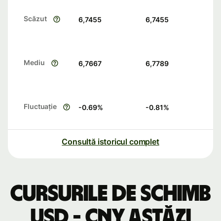
Scăzut
6,7455
6,7455
Mediu
6,7667
6,7789
Fluctuație
-0.69
%
-0.81
%
Consultă istoricul complet
Cursurile de schimb
USD - CNY astăzi