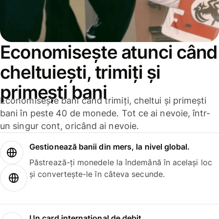
Economisește atunci când
cheltuiești, trimiți și
primești bani
Economisește bani când trimiți, cheltui și primești
bani în peste 40 de monede. Tot ce ai nevoie, într-
un singur cont, oricând ai nevoie.
Gestionează banii din mers, la nivel global.
Păstrează-ți monedele la îndemână în același loc
și convertește-le în câteva secunde.
Un card internațional de debit