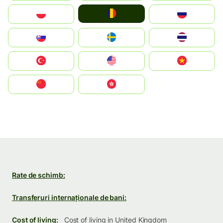
România
Polska
Россия
Slovensko
Ruoŧŧa
ไทย
Türkiye
United States
Vietnam
中国
中國香港特別行政區
Rate de schimb:
Transferuri internaționale de bani:
Cost of living:
Cost of living in United Kingdom