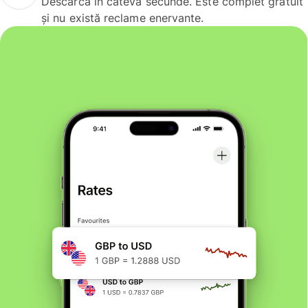
Descarcă în câteva secunde. Este complet gratuit
și nu există reclame enervante.